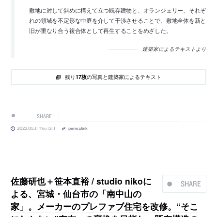
敷地に対して斜めに構えて立つ既存建物と、オランジェリー、それぞ
れの領域を不定形な中庭を介して干渉させることで、敷地全体を新と
旧が重なり合う複合体として再生することをめざした。
建築家によるテキストより
残り
の写真と建築家によるテキスト
17枚
SHARE
2023.05.11 Thu 13:11
permalink
佐藤研也＋笹本直裕 / studio nikoに
SHARE
よる、宮城・仙台市の「南中山の
家」。メーカーのプレファブ住宅を改修。“そこ