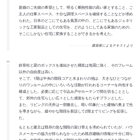
新婚のご夫婦の希望として、明るく断熱性能の高い家とすること、ご
主人の仕事スペース、十分な調理スペースを確保することなどが求め
られた。日本のどこにでもある風景の中の、どこにでもあるジェネリ
ックな工業製品としての住宅を、どのようにしてある家族のための、
そこにしかない住宅に変換することができるかを考えた。
建築家によるテキストより
鉄骨柱と梁のボックスを連結させた構造は地震に強く、そのフレーム
以外の自由度は高い。
そこで、1階は中央の階段コアと水まわりの他は、大きなひとつなが
りのワンルームの中にいろいろな活動が行われるコーナーを内包する
構成とした。必要に応じて引込み戸やカーテンで間仕切ることとし
て、郊外の住宅らしい広々とした感覚をもたらすプランとした。
また、リビングの天井は一部撤去し、暗い印象だった建物の奥まで光
を導きながら、緩やかな階段を新設して2階までリビングを拡張し
た。
もともと建主は既存の急な階段の架け替えを求められていたが、ハウ
スメーカーの協力が得られなかったため既存建物の情報が十分に得ら