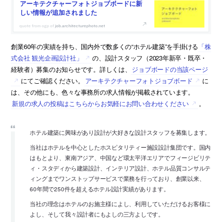
アーキテクチャーフォトジョブボードに新
しい情報が追加されました
job.architecturephoto.net
創業60年の実績を持ち、国内外で数多くの“ホテル建築”を手掛ける
「株
式会社 観光企画設計社」
の、設計スタッフ（2023年新卒・既卒・
経験者）募集のお知らせです。詳しくは、
ジョブボードの当該ページ
にてご確認ください。
アーキテクチャーフォトジョブボード
に
は、その他にも、色々な事務所の求人情報が掲載されています。
新規の求人の投稿はこちらからお気軽にお問い合わせください
。
ホテル建築に興味があり設計が大好きな設計スタッフを募集します。
当社はホテルを中心としたホスピタリティー施設設計集団です。国内
はもとより、東南アジア、中国など環太平洋エリアでフィージビリテ
ィ・スタディから建築設計、インテリア設計、ホテル品質コンサルテ
ィングまでワンストップサービスで業務を行っており、創業以来、
60年間で250件を超えるホテル設計実績があります。
当社の理念はホテルのお施主様によし、利用していただけるお客様に
よし、そして我々設計者にもよしの三方よしです。