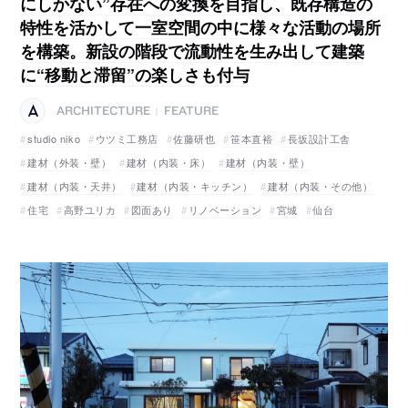
にしかない”存在への変換を目指し、既存構造の
特性を活かして一室空間の中に様々な活動の場所
を構築。新設の階段で流動性を生み出して建築
に“移動と滞留”の楽しさも付与
ARCHITECTURE
FEATURE
|
studio niko
ウツミ工務店
佐藤研也
笹本直裕
長坂設計工舎
建材（外装・壁）
建材（内装・床）
建材（内装・壁）
建材（内装・天井）
建材（内装・キッチン）
建材（内装・その他）
住宅
高野ユリカ
図面あり
リノベーション
宮城
仙台