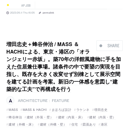
AP JOB
2023.05.11 Thu 16:05
permalink
増田忠史＋蜂谷伸治 / MASS ＆
SHARE
HACHIによる、東京・港区の「オラ
ンジェリー赤坂」。築70年の洋館風建物に手を加
えた住居兼仕事場。諸条件の中で要望の実現を目
指し、既存を大きく改変せず別棟として展示空間
を建てる計画を考案。新旧の一体感を意図し“建
築的な工夫”で再構成を行う
ARCHITECTURE
FEATURE
|
MASS
MASS & HACHI
まほろば設計
ラケンネ
増田忠史
蜂谷伸治
建材（外装・壁）
建材（内装・床）
建材（内装・壁）
建材（外構・床）
建材（外構・壁）
住宅
図面あり
港区