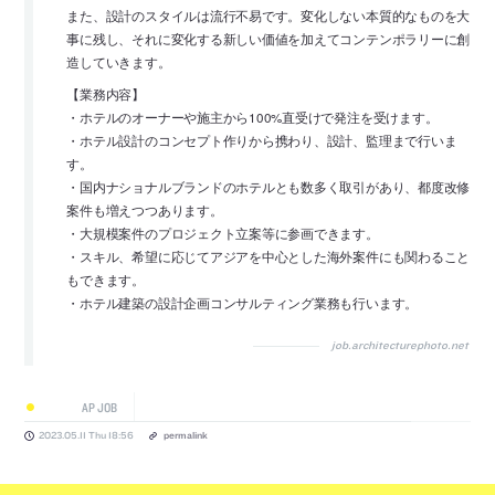
また、設計のスタイルは流行不易です。変化しない本質的なものを大
事に残し、それに変化する新しい価値を加えてコンテンポラリーに創
造していきます。
【業務内容】
・ホテルのオーナーや施主から100%直受けで発注を受けます。
・ホテル設計のコンセプト作りから携わり、設計、監理まで行いま
す。
・国内ナショナルブランドのホテルとも数多く取引があり、都度改修
案件も増えつつあります。
・大規模案件のプロジェクト立案等に参画できます。
・スキル、希望に応じてアジアを中心とした海外案件にも関わること
もできます。
・ホテル建築の設計企画コンサルティング業務も行います。
job.architecturephoto.net
AP JOB
2023.05.11 Thu 18:56
permalink