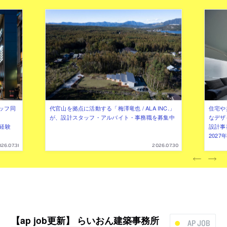
ッフ同
代官山を拠点に活動する「梅澤竜也 / ALA INC.」
住宅や
が、設計スタッフ・アルバイト・事務職を募集中
なデザ
（経験
設計事
202
26.07.31
2026.07.30
【ap job更新】 らいおん建築事務所
AP JOB