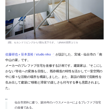
佐藤研也＋笹本直裕 / studio niko
が設計した、宮城・仙台市の「南
中山の家」です。
メーカーのプレファブ住宅を改修する計画です。建築家は、“そこにし
かない”存在への変換を目指し、既存構造の特性を活かして一室空間の
中に様々な活動の場所を構築しました。また、新設の階段で流動性を
生み出して建築に“移動と滞留”の楽しさも付与する事も意図されまし
た。
仙台市郊外に建つ、築35年のハウスメーカーによるプレファブ住宅
の改修である。