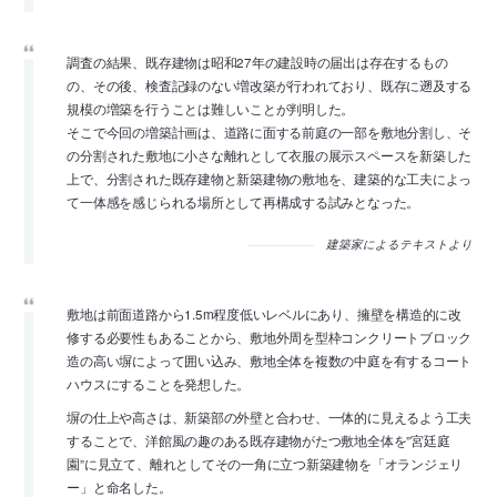
調査の結果、既存建物は昭和27年の建設時の届出は存在するもの
の、その後、検査記録のない増改築が行われており、既存に遡及する
規模の増築を行うことは難しいことが判明した。
そこで今回の増築計画は、道路に面する前庭の一部を敷地分割し、そ
の分割された敷地に小さな離れとして衣服の展示スペースを新築した
上で、分割された既存建物と新築建物の敷地を、建築的な工夫によっ
て一体感を感じられる場所として再構成する試みとなった。
建築家によるテキストより
敷地は前面道路から1.5m程度低いレベルにあり、擁壁を構造的に改
修する必要性もあることから、敷地外周を型枠コンクリートブロック
造の高い塀によって囲い込み、敷地全体を複数の中庭を有するコート
ハウスにすることを発想した。
塀の仕上や高さは、新築部の外壁と合わせ、一体的に見えるよう工夫
することで、洋館風の趣のある既存建物がたつ敷地全体を”宮廷庭
園”に見立て、離れとしてその一角に立つ新築建物を「オランジェリ
ー」と命名した。