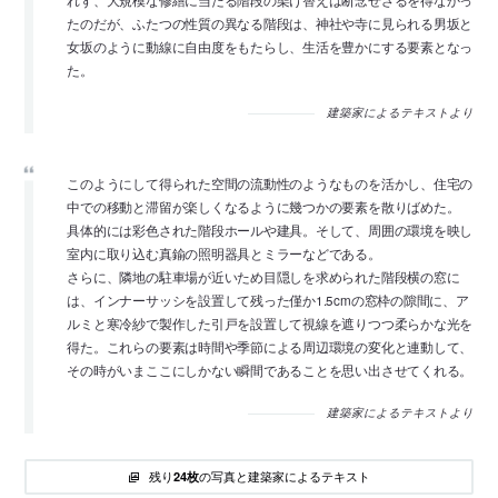
れず、大規模な修繕に当たる階段の架け替えは断念せざるを得なかっ
たのだが、ふたつの性質の異なる階段は、神社や寺に見られる男坂と
女坂のように動線に自由度をもたらし、生活を豊かにする要素となっ
た。
建築家によるテキストより
このようにして得られた空間の流動性のようなものを活かし、住宅の
中での移動と滞留が楽しくなるように幾つかの要素を散りばめた。
具体的には彩色された階段ホールや建具。そして、周囲の環境を映し
室内に取り込む真鍮の照明器具とミラーなどである。
さらに、隣地の駐車場が近いため目隠しを求められた階段横の窓に
は、インナーサッシを設置して残った僅か1.5cmの窓枠の隙間に、ア
ルミと寒冷紗で製作した引戸を設置して視線を遮りつつ柔らかな光を
得た。これらの要素は時間や季節による周辺環境の変化と連動して、
その時がいまここにしかない瞬間であることを思い出させてくれる。
建築家によるテキストより
残り
の写真と建築家によるテキスト
24枚