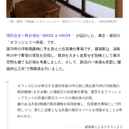
増田忠史＋蜂谷伸治 / MASS ＆ HACHI
が設計した、東京・港区の
「オランジェリー赤坂」です。
築70年の洋館風建物に手を加えた住居兼仕事場です。建築家は、諸条
件の中で要望の実現を目指し、既存を大きく改変せず別棟として展示
空間を建てる計画を考案しました。そして、新旧の一体感を意図し“建
築的な工夫”で再構成を行いました。
オフィスビルが林立する港区赤坂の中心部に残る築70年の洋館風の
既存建物
を引き継いだ建築主の住居兼仕事場、運営するファッショ
*1
ンブランドの衣服の展示スペースの複合体の計画。
趣のある木造2階建の既存建物を保存改修し、住居兼仕事場として利
用しつつ、新たに必要となる衣服の展示スペースを増築することが求
められた。
建築家によるテキストより