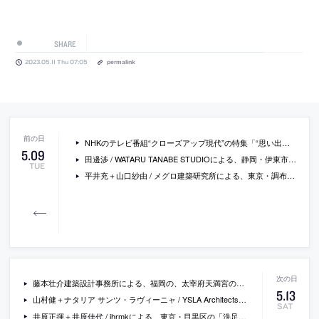
SHARE
2023.05.11 Thu 07:05
permalink
NHKのテレビ番組“クローズアップ現代”の特集「“思い出の建物”消えていいですか？問われるニッポンの建築文化」が放送（日時：2023年5月10日19時30分～）
5
.
09
田邊渉 / WATARU TANABE STUDIOによる、静岡・伊東市の「北村ジムキ オフィス」。OA機器に携わる企業の事務所。機能のみの“ミニマム”な要望に対し、“オフィス然”としながらも“居心地が良く時間の変化を感じる”場を志向。ガラス間仕切で一体空間を緩やかに分節して外部環境も映し込む
TUE
平井充＋山口紗由 / メグロ建築研究所による、東京・調布市の店舗併用住宅「高脚楼」。“崖線”の上の敷地。中国の崖地に建つ伝統建築“吊脚楼”に手掛かりを得て、室内と“張り出す床版”が連続して“環境と呼応した広がり”を獲得する建築を考案。半屋外空間は既存の文脈と接続して街との関係も作る
藤本壮介建築設計事務所による、福岡の、太宰府天満宮の「仮殿」。“御本殿”の大改修に伴い“御神霊”を仮安置する為に計画。相応しい“佇い”の創造を目指し、古くからの伝説に着想を得て周辺の自然が飛翔した様な建築を考案。屋根の植物が季節により移ろいを見せる
5
.
13
山村健＋ナタリア サンツ・ラヴィーニャ / YSLA Architectsによる、東京・狛江市の住戸改修「MASAKO HOUSE」。単身高齢者の為に計画。施主が重視する“飲食・読書・運動”を尊重する住居を目指し、各空間を個別に設けつつも全体が一室となり“広がり”を生む構成を考案。各所の“三角”は機能性と意匠的抑揚の役割を担う
SAT
井原正揮＋井原佳代 / ihrmkによる、東京・目黒区の「洗足の集合住宅 かのん」。道路拡幅で街並みが変わる住宅街に計画。限られた敷地と法規の中で要求戸数を求め、変形切妻屋根の“小さく高い”建築を設計。内外に意図を込めた小さな要素を散りばめて“自由な振舞”を引き出す