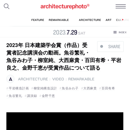
2023
.
7
.
29
SAT
2023年 日本建築学会賞（作品）受
SHARE
賞者記念講演会の動画。魚谷繁礼・
魚谷みわ子・柳室純、大西麻貴・百田有希・平岩
良之、金野千恵が受賞作品について語る
ARCHITECTURE
VIDEO
REMARKABLE
|
|
平岩構造計画
柳室純構造設計
魚谷みわ子
大西麻貴
百田有希
魚谷繁礼
講演録
金野千恵