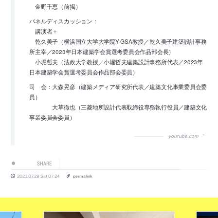
金野千恵（前掲）
パネルディスカッション：
講演者＋
乾久美子（横浜国立大学大学院Y-GSA教授／乾久美子建築設計事務
所主宰／2023年日本建築学会賞選考委員会作品部会長）
小堀哲夫（法政大学教授／小堀哲夫建築設計事務所代表／2023年
日本建築学会賞選考委員会作品部会委員）
司 会：大森晃彦（建築メディア研究所代表／建築文化事業委員会委
員）
大草徹也（三菱地所設計代表取締役専務執行役員／建築文化
事業委員会委員）
youtube.com
SHARE
2023.07.29 Sat 07:24
permalink