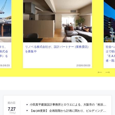
作り、
リノベる株式会社が、設計パートナー (業務委託)
社会へ
株式会
を募集中
士で助
卒）を
「E.A
者・既
26.08.03
2026.08.03
小田真平建築設計事務所とロウエによる、大阪市の「粉浜の住居」。鉄骨3階建ての住宅を改修。シンプルと豊かさが同居する空間を求め、玄関土間と各階バルコニーを仕上げで連続させて“土間が立体化”した様な構成を考案。既存の窓から入る偶発的な自然光の魅力も活かす
7
.
27
【ap job更新】 企画段階から計画に関わり、ビルディングタイプに縛られない建築をつくる「to-ripple」が、設計スタッフ（経験者・既卒）を募集中
THU