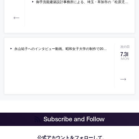
御手洗龍建築設計事務所による、埼玉・草加市の「松原児童青少年交流センター miraton・松原テニスコート」。新たに立ち上がる街の中心に位置する施設。“原風景”にもなる“能動性”を喚起する建築を目指し、ヴォールト架構が“９棟”連なる構成を考案。空間の展開が生み出す“動き”で子供達の居場所の発見や交流を促す
永山祐子へのインタビュー動画。昭和女子大学の制作で2023年7月に公開されたもの
7
.
31
MON
Subscribe and Follow
公式アカウントをフォローして、