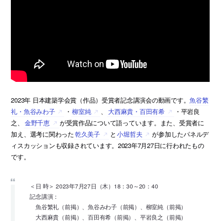
2023年 日本建築学会賞（作品）受賞者記念講演会の動画です。
魚谷繁
礼・魚谷みわ子
・
柳室純
、
大西麻貴・百田有希
・平岩良
之、
金野千恵
が受賞作品について語っています。また、受賞者に
加え、選考に関わった
乾久美子
と
小堀哲夫
が参加したパネルデ
ィスカッションも収録されています。2023年7月27日に行われたもの
です。
＜日 時＞ 2023年7月27日（木）18：30～20：40
記念講演：
魚谷繁礼（前掲）、魚谷みわ子（前掲）、柳室純（前掲）
大西麻貴（前掲）、百田有希（前掲）、平岩良之（前掲）