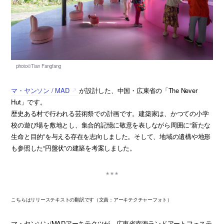
マ・ヤンソン / MAD
が設計した、中国・広東省の「The Never
Hut」です。
歴史ある村で行われる芸術祭での計画です。建築家は、かつての小学
校の遊び場を敷地とし、集合的記憶に敬意を表しながら周囲に“新たな
生命と目的”を与える存在を志向しました。そして、地域の遺構や地形
も参照した“円盤状”の建築を考案しました。
こちらはリリーステキストの翻訳です（文責：アーキテクチャーフォト）
マ・ヤンソン/MADアーキテクツが、広東省南海ランドアートフェステ