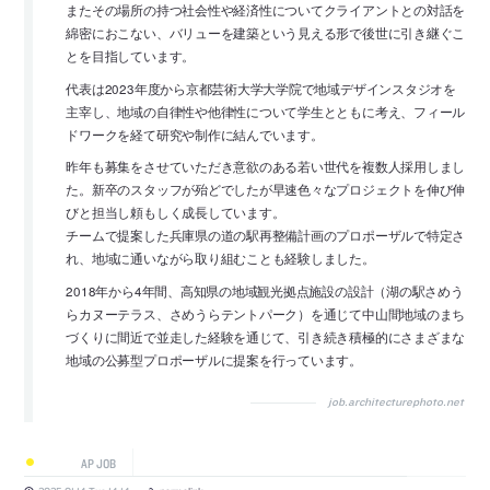
またその場所の持つ社会性や経済性についてクライアントとの対話を
綿密におこない、バリューを建築という見える形で後世に引き継ぐこ
とを目指しています。
代表は2023年度から京都芸術大学大学院で地域デザインスタジオを
主宰し、地域の自律性や他律性について学生とともに考え、フィール
ドワークを経て研究や制作に結んでいます。
昨年も募集をさせていただき意欲のある若い世代を複数人採用しまし
た。新卒のスタッフが殆どでしたが早速色々なプロジェクトを伸び伸
びと担当し頼もしく成長しています。
チームで提案した兵庫県の道の駅再整備計画のプロポーザルで特定さ
れ、地域に通いながら取り組むことも経験しました。
2018年から4年間、高知県の地域観光拠点施設の設計（湖の駅さめう
らカヌーテラス、さめうらテントパーク）を通じて中山間地域のまち
づくりに間近で並走した経験を通じて、引き続き積極的にさまざまな
地域の公募型プロポーザルに提案を行っています。
job.architecturephoto.net
AP JOB