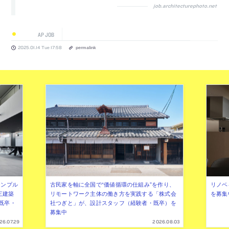
job.architecturephoto.net
AP JOB
2025.01.14 Tue 17:58
permalink
シンプル
古民家を軸に全国で“価値循環の仕組み”を作り、
リノベ
三建築
リモートワーク主体の働き方を実践する「株式会
を募集
既卒・
社つぎと」が、設計スタッフ（経験者・既卒）を
募集中
26.07.29
2026.08.03