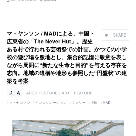
2025.01.14 Tue 14:14
permalink
マ・ヤンソン / MADによる、中国・
SHARE
広東省の「The Never Hut」。歴史
ある村で行われる芸術祭での計画。かつての小学
校の遊び場を敷地とし、集合的記憶に敬意を表し
ながら周囲に“新たな生命と目的”を与える存在を
志向。地域の遺構や地形も参照した“円盤状”の建
築を考案
ARCHITECTURE
ART
FEATURE
|
|
マ・ヤンソン
インスタレーション
フォリー
中国
MAD