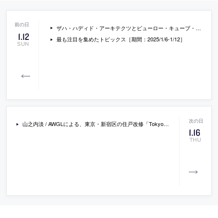
ザハ・ハディド・アーキテクツとビューロー・キューブ・パートナーズによる、セルビアの「ニコラ・テスラ博物館」。歴史ある工場建築を改修して発明家の博物館にする計画。施設に必要な循環性と機能性の向上を意図し、既存の壁や床を切り欠いて“三次元球形のヴォイド”空間をつくる
1
.
12
最も注目を集めたトピックス［期間：2025/1/6-1/12］
SUN
山之内淡 / AWGLによる、東京・新宿区の住戸改修「Tokyo Clubhouse」。新宿御苑に近い集合住宅での計画。友人が頻繁に訪れる施主の生活に着目し、御苑の在り方と重なる“半プライベート / 半パブリック”な場を志向。天井の凹凸等で“居場所のグラデーション”がある一室空間を作る
1
.
16
THU