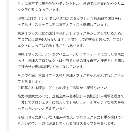
とくに東京では集合住宅やテナントビル、沖縄では注文住宅やクリニ
ック等が多くなっています。
現在は計3名（うち1名は構造設計スタッフ）が少数精鋭で設計を行
っており、スタッフは主に東京オフィスへ勤務しています。
東京オフィスは他の設計事務所ともオフィスをシェアしているため、
フロアには総勢8人程度います。同業としての交流も盛んで、プロジ
ェクトによっては協働することもあります。
沖縄オフィスは、パークアベニューというアーケードに面した場所に
あり、沖縄のプロジェクトは担当者がその都度東京と沖縄を行き来し
て打合せや現場監理などをこなしています。
そこで今回、東京オフィス枠と沖縄オフィス枠それぞれで設計スタッ
フを募集します。
ご応募される際は、どちらの枠をご希望かご記載ください。
能力や熱意に応じて、企画立案→基本設計→実施設計→現場監理まで
一貫してプロジェクトに携わってもらい、オールマイティな能力を養
ってもらいたいと考えています。
今後はさらに新しい取り組みや表現、プロジェクトにも手を掛けてい
きたいので、一緒に進展してくれる設計スタッフを募集します。