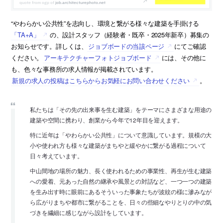
job.architecturephoto.net
“やわらかい公共性”を志向し、環境と繋がる様々な建築を手掛ける
「TA+A」
の、設計スタッフ（経験者・既卒・2025年新卒）募集の
お知らせです。詳しくは、
ジョブボードの当該ページ
にてご確認
ください。
アーキテクチャーフォトジョブボード
には、その他に
も、色々な事務所の求人情報が掲載されています。
新規の求人の投稿はこちらからお気軽にお問い合わせください
。
私たちは「その先の出来事を生む建築」をテーマにさまざまな用途の
建築や空間に携わり、創業から今年で12年目を迎えます。
特に近年は「やわらかい公共性」について意識しています。規模の大
小や使われ方も様々な建築がまちやと緩やかに繋がる過程について
日々考えています。
中山間地の場所の魅力、長く使われるための事業性、再生が生む建築
への愛着、元あった自然の継承や風景との対話など、一つ一つの建築
を生み出す時に眼前にあるそういった事象たちが波紋の様に滲みなが
ら広がりまちや都市に繋がることを、日々の些細なやりとりの中の気
づきを繊細に感じながら設計をしています。