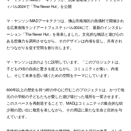
ィバル2024で「The Never Hut」を公開
マ・ヤンソン/MADアーキテクツは、佛山市南海区の燕僑村で開催され
る広東南海ランドアートフェスティバル2024にて、最新のインスタレ
ーション「The Never Hut」を発表しました。文化的な物語と遊び心の
ある想像力を調和させながら、そのデザインは内省を促し、共有され
たつながりを促す空間を創り出します。
マ・ヤンソンは次のように説明しています。「このプロジェクトは、
子どもの頃の自由と驚きを捉えながら、コミュニティが集い、内省
し、そして未来を思い描くための空間をテーマにしています」
600年以上の歴史を持つ村の中心に佇むこのプロジェクトは、かつて地
元の小学校の子どもたちが愛した遊び場だった場所を一変させます。
このスペースを再創造することで、MADはコミュニティの集合的な幼
少期の思い出に敬意を表しながら、その周辺に新たな生命と目的を与
えています。
燕橋村の象徴である清朝時代の建築物、蛇行する河川の体系、そして