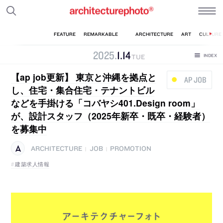
2025
.
1
.
14
TUE
【ap job更新】 東京と沖縄を拠点と
AP JOB
し、住宅・集合住宅・テナントビル
などを手掛ける「コバヤシ401.Design room」
が、設計スタッフ（2025年新卒・既卒・経験者）
を募集中
ARCHITECTURE
JOB
PROMOTION
|
|
建築求人情報