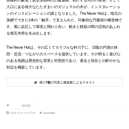
入口にある雄大なたたずまいのガジュマルの木が、インスタレーショ
ンのインスピレーションの源となりました。The Never Hutは、地元の
漁網でできた3本の「触手」で支えられた、印象的な円盤状の構造物で
す。風に反応して環境と関わり合い、動きと静寂の間の活気のあふれ
る相互作用を生み出します。
The Never Hutは、その広くてカラフルな軒の下に、日陰の円形の休
憩・交流・つながりのスペースを提供しています。その明るく遊び心
のある色調は歴史的な背景と対照的であり、過去と現在との鮮やかな
対話を構築しています。
残り
の写真と建築家によるテキスト
7枚
SHARE
2025.01.14 Tue 07:46
permalink