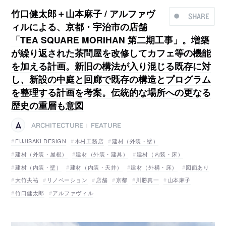
竹口健太郎＋山本麻子 / アルファヴ
SHARE
ィルによる、京都・宇治市の店舗
「TEA SQUARE MORIHAN 第二期工事」。増築
が繰り返された茶問屋を改修してカフェ等の機能
を加える計画。新旧の構法が入り混じる既存に対
し、新設の中庭と回廊で既存の構造とプログラム
を整理する計画を考案。伝統的な場所への更なる
歴史の重層も意図
ARCHITECTURE
FEATURE
|
FUJISAKI DESIGN
木村工務店
建材（外装・壁）
建材（外装・屋根）
建材（外装・建具）
建材（内装・床）
建材（内装・壁）
建材（内装・天井）
建材（外構・床）
図面あり
大竹央祐
リノベーション
店舗
京都
川勝真一
山本麻子
竹口健太郎
アルファヴィル