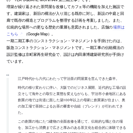
増築が繰り返された茶問屋を改修してカフェ等の機能を加えた施設で
す。建築家は、新旧の構法が入り混じる既存に対し、新設の中庭と回
廊で既存の構造とプログラムを整理する計画を考案しました。また、
伝統的な場所への更なる歴史の重層も意図されました。店舗の
場所は
こちら
（Google Map）。
一期二期工事のコンストラクション・マネジメントを手掛けたのは、
阪急コンストラクション・マネジメントです。一期工事の伝統構法の
設計監修は京町家再生研究会で、設計は内田康博建築研究所が手掛け
ています。
江戸時代から六代にわたって宇治茶の問屋業を営んできた森半。
時代の移り変わりに伴い、大阪でのビジネス展開、近代的な工場の設
立そして海外との取引と業態を変えながらも、宇治市小倉地区にある
創業の地では街道に面した築100年以上の母家に創業家が住まい、奥
の加工場で茶師によるお茶の審査や合組（ブレンド）が行われてき
た。
この創業の地にたつ建物の全面改修を通じて、伝統的な職と住の場
を、加工から消費まで広さと厚みのある茶文化を総合的に体験できる