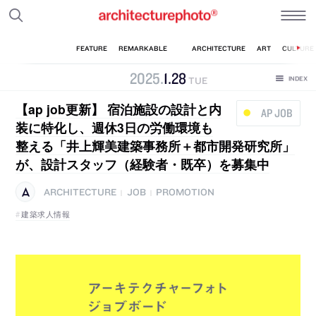
2025
.
1
.
28
TUE
【ap job更新】 宿泊施設の設計と内
AP JOB
装に特化し、週休3日の労働環境も
整える「井上輝美建築事務所＋都市開発研究所」
が、設計スタッフ（経験者・既卒）を募集中
ARCHITECTURE
JOB
PROMOTION
|
|
建築求人情報