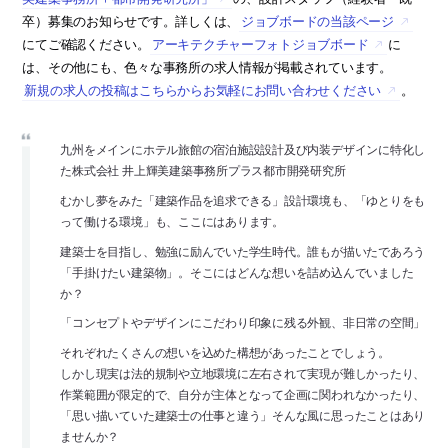
卒）募集のお知らせです。詳しくは、
ジョブボードの当該ページ
にてご確認ください。
アーキテクチャーフォトジョブボード
に
は、その他にも、色々な事務所の求人情報が掲載されています。
新規の求人の投稿はこちらからお気軽にお問い合わせください
。
九州をメインにホテル旅館の宿泊施設設計及び内装デザインに特化し
た株式会社 井上輝美建築事務所プラス都市開発研究所
むかし夢をみた「建築作品を追求できる」設計環境も、「ゆとりをも
って働ける環境」も、ここにはあります。
建築士を目指し、勉強に励んでいた学生時代。誰もが描いたであろう
「手掛けたい建築物」。そこにはどんな想いを詰め込んでいました
か？
「コンセプトやデザインにこだわり印象に残る外観、非日常の空間」
それぞれたくさんの想いを込めた構想があったことでしょう。
しかし現実は法的規制や立地環境に左右されて実現が難しかったり、
作業範囲が限定的で、自分が主体となって企画に関われなかったり、
「思い描いていた建築士の仕事と違う」そんな風に思ったことはあり
ませんか？