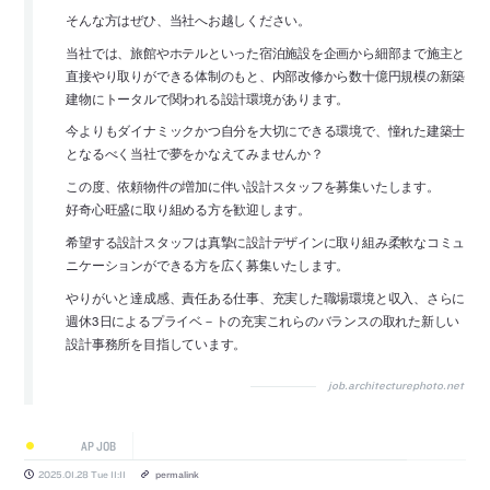
そんな方はぜひ、当社へお越しください。
当社では、旅館やホテルといった宿泊施設を企画から細部まで施主と
直接やり取りができる体制のもと、内部改修から数十億円規模の新築
建物にトータルで関われる設計環境があります。
今よりもダイナミックかつ自分を大切にできる環境で、憧れた建築士
となるべく当社で夢をかなえてみませんか？
この度、依頼物件の増加に伴い設計スタッフを募集いたします。
好奇心旺盛に取り組める方を歓迎します。
希望する設計スタッフは真摯に設計デザインに取り組み柔軟なコミュ
ニケーションができる方を広く募集いたします。
やりがいと達成感、責任ある仕事、充実した職場環境と収入、さらに
週休3日によるプライベ－トの充実これらのバランスの取れた新しい
設計事務所を目指しています。
job.architecturephoto.net
AP JOB
2025.01.28 Tue 11:11
permalink