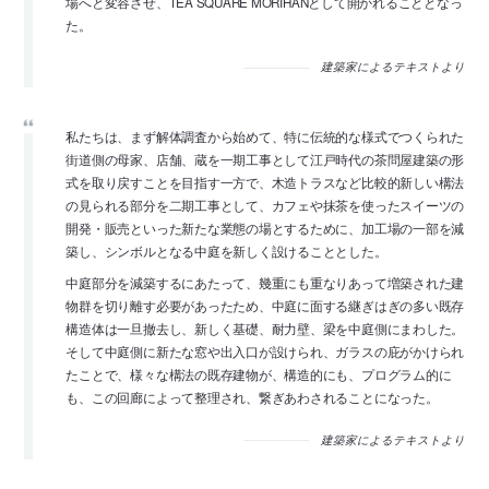
場へと変容させ、TEA SQUARE MORIHANとして開かれることとなっ
た。
建築家によるテキストより
私たちは、まず解体調査から始めて、特に伝統的な様式でつくられた
街道側の母家、店舗、蔵を一期工事として江戸時代の茶問屋建築の形
式を取り戻すことを目指す一方で、木造トラスなど比較的新しい構法
の見られる部分を二期工事として、カフェや抹茶を使ったスイーツの
開発・販売といった新たな業態の場とするために、加工場の一部を減
築し、シンボルとなる中庭を新しく設けることとした。
中庭部分を減築するにあたって、幾重にも重なりあって増築された建
物群を切り離す必要があったため、中庭に面する継ぎはぎの多い既存
構造体は一旦撤去し、新しく基礎、耐力壁、梁を中庭側にまわした。
そして中庭側に新たな窓や出入口が設けられ、ガラスの庇がかけられ
たことで、様々な構法の既存建物が、構造的にも、プログラム的に
も、この回廊によって整理され、繋ぎあわされることになった。
建築家によるテキストより