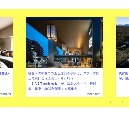
務委託)
社会への影響力のある建築を手掛け、スタッフ同
代官山を
士で助け合う環境づくりも行う
が、設
「E.A.S.T.architects」が、設計スタッフ（経験
者・既卒・2027年新卒）を募集中
26.08.03
2026.07.31