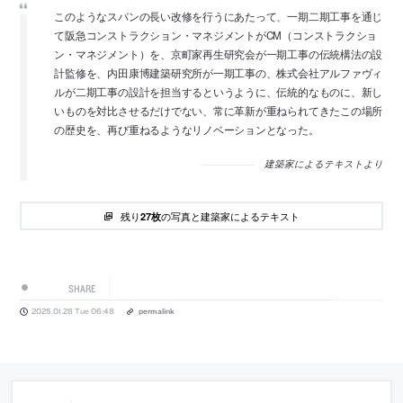
このようなスパンの長い改修を行うにあたって、一期二期工事を通じ
て阪急コンストラクション・マネジメントがCM（コンストラクショ
ン・マネジメント）を、京町家再生研究会が一期工事の伝統構法の設
計監修を、内田康博建築研究所が一期工事の、株式会社アルファヴィ
ルが二期工事の設計を担当するというように、伝統的なものに、新し
いものを対比させるだけでない、常に革新が重ねられてきたこの場所
の歴史を、再び重ねるようなリノベーションとなった。
建築家によるテキストより
残り
の写真と建築家によるテキスト
27枚
SHARE
2025.01.28 Tue 06:48
permalink