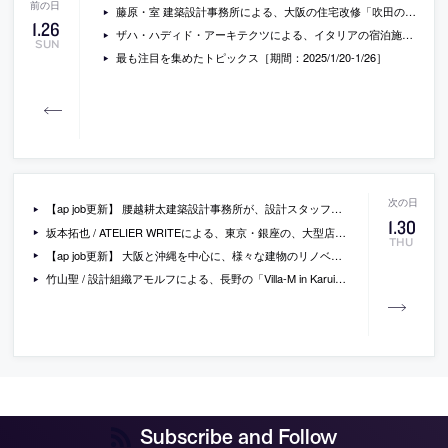
藤原・室 建築設計事務所による、大阪の住宅改修「吹田のリノベーション」。施主が生まれ育った建売住宅を刷新するプロジェクト。“土の質感に囲まれた”感覚を求める施主の為に、内部の床・壁・天井の質感を統一して外壁の一部も作り変える計画を考案。隣接する住宅との視線の関係も考慮
1
.
26
ザハ・ハディド・アーキテクツによる、イタリアの宿泊施設「ホテル・ロメオ・ローマ」。増改築が繰返された16世紀のパラッツォを転用。歴史が積重なる既存に向き合い、ヴォールトを再解釈したコンセプトを空間から家具にまで通底させる計画を考案。修復には49の会社が関わり230の許可申請を提出
SUN
最も注目を集めたトピックス［期間：2025/1/20-1/26］
【ap job更新】 腰越耕太建築設計事務所が、設計スタッフ（経験者・既卒・2025年新卒）と 設計パートナー（パート・業務委託）を募集中
1
.
30
坂本拓也 / ATELIER WRITEによる、東京・銀座の、大型店舗内のディスプレイ「TDS New Balance FW24」。新製品の発表の為に計画。ブランドが掲げる”ジェンダーニュートラル”の強調を求め、サイズ違いで陳列した際の“丈の変化”に沿う“傾いた什器”を考案。このシーズンの製品から着想して“虹色”の仕上げとする
THU
【ap job更新】 大阪と沖縄を中心に、様々な建物のリノベーションを行う「アートアンドクラフト」が、設計スタッフ（業務委託 / 正社員）を募集中
竹山聖 / 設計組織アモルフによる、長野の「Villa-M in Karuizawa」。豊かな緑に恵まれた地域に建つ別荘。敷地の“道路の軸”と“地形の傾斜の軸”に着目し、其々に合せた二つの平面系を重ねる計画を考案。軸と呼応させ“未完結な形”とした屋根で建築に“余白と余韻”をもたらす
Subscribe and Follow