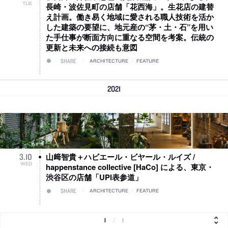
TUE
長崎・波佐見町の店舗「花西海」。生花店の建替
え計画。働き易く地域に愛される職人技術を活か
した建築の要望に、地元産の“茅・土・石”を用い
た手仕事が断面方向に重なる空間を考案。伝統の
更新と未来への接続も意図
SHARE
ARCHITECTURE
/
FEATURE
2021
山﨑智貴＋ハビエール・ビヤール・ルイズ /
3
.
10
WED
happenstance collective [HaCo] による、東京・
渋谷区の店舗「UPI表参道」
SHARE
ARCHITECTURE
/
FEATURE
1
/
1