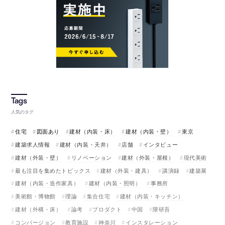
人気のタグ
住宅
図面あり
建材（内装・床）
建材（内装・壁）
東京
建築求人情報
建材（内装・天井）
店舗
インタビュー
建材（外装・壁）
リノベーション
建材（外装・屋根）
現代美術
最も注目を集めたトピックス
建材（外装・建具）
講演録
建築展
建材（内装・造作家具）
建材（内装・照明）
事務所
美術館・博物館
理論
集合住宅
建材（内装・キッチン）
建材（外構・床）
論考
プロダクト
中国
隈研吾
コンバージョン
教育施設
神奈川
インスタレーション