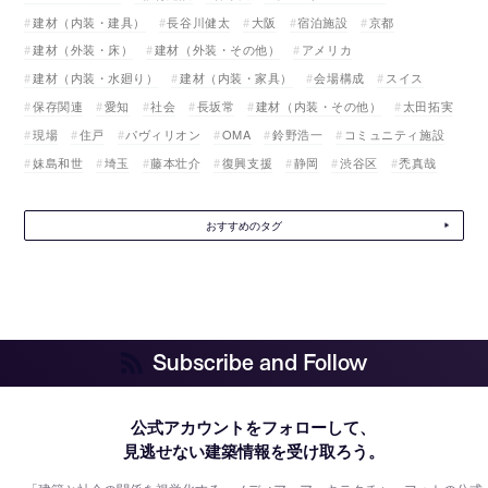
建材（内装・建具）
長谷川健太
大阪
宿泊施設
京都
建材（外装・床）
建材（外装・その他）
アメリカ
建材（内装・水廻り）
建材（内装・家具）
会場構成
スイス
保存関連
愛知
社会
長坂常
建材（内装・その他）
太田拓実
現場
住戸
パヴィリオン
OMA
鈴野浩一
コミュニティ施設
妹島和世
埼玉
藤本壮介
復興支援
静岡
渋谷区
禿真哉
おすすめのタグ
Subscribe and Follow
公式アカウントをフォローして、
見逃せない建築情報を受け取ろう。