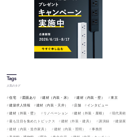
人気のタグ
住宅
図面あり
建材（内装・床）
建材（内装・壁）
東京
建築求人情報
建材（内装・天井）
店舗
インタビュー
建材（外装・壁）
リノベーション
建材（外装・屋根）
現代美術
最も注目を集めたトピックス
建材（外装・建具）
講演録
建築展
建材（内装・造作家具）
建材（内装・照明）
事務所
美術館・博物館
理論
集合住宅
建材（内装・キッチン）