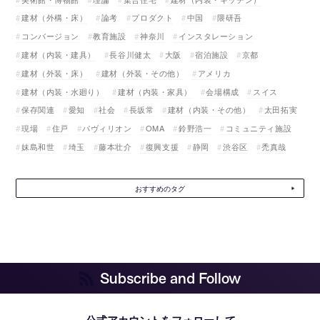
建材（外構・床）
論考
プロダクト
中国
隈研吾
コンバージョン
教育施設
神奈川
インスタレーション
建材（内装・建具）
長谷川健太
大阪
宿泊施設
京都
建材（外装・床）
建材（外装・その他）
アメリカ
建材（内装・水廻り）
建材（内装・家具）
会場構成
スイス
保存関連
愛知
社会
長坂常
建材（内装・その他）
太田拓実
現場
住戸
パヴィリオン
OMA
鈴野浩一
コミュニティ施設
妹島和世
埼玉
藤本壮介
復興支援
静岡
渋谷区
禿真哉
おすすめのタグ
Subscribe and Follow