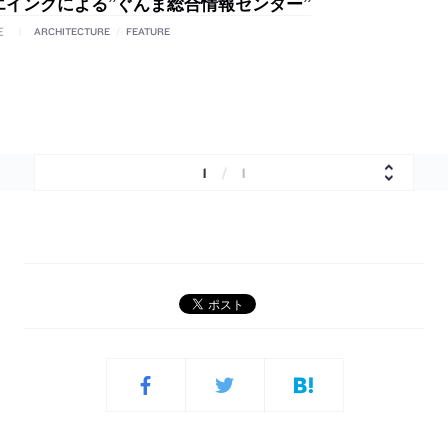
エインクによる”ぐんま総合情報センター”
E
ARCHITECTURE
/
FEATURE
1
/
1