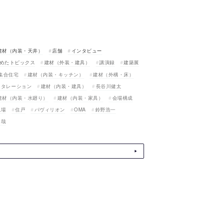
建材（内装・天井）
店舗
インタビュー
めたトピックス
建材（外装・建具）
講演録
建築展
集合住宅
建材（内装・キッチン）
建材（外構・床）
スタレーション
建材（内装・建具）
長谷川健太
建材（内装・水廻り）
建材（内装・家具）
会場構成
現場
住戸
パヴィリオン
OMA
鈴野浩一
真哉