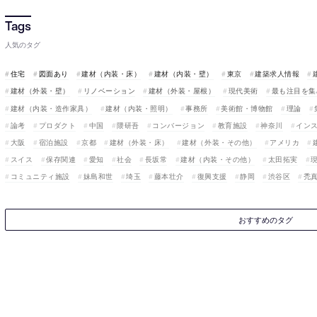
人気のタグ
住宅
図面あり
建材（内装・床）
建材（内装・壁）
東京
建築求人情報
建材（外装・壁）
リノベーション
建材（外装・屋根）
現代美術
最も注目を集
建材（内装・造作家具）
建材（内装・照明）
事務所
美術館・博物館
理論
論考
プロダクト
中国
隈研吾
コンバージョン
教育施設
神奈川
イン
大阪
宿泊施設
京都
建材（外装・床）
建材（外装・その他）
アメリカ
スイス
保存関連
愛知
社会
長坂常
建材（内装・その他）
太田拓実
コミュニティ施設
妹島和世
埼玉
藤本壮介
復興支援
静岡
渋谷区
禿
おすすめのタグ