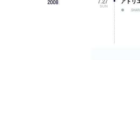
アトリ
7
.
27
2008
SUN
SHAR