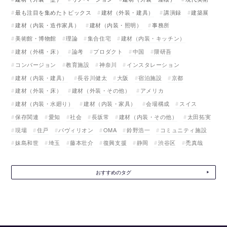
最も注目を集めたトピックス
建材（外装・建具）
講演録
建築展
建材（内装・造作家具）
建材（内装・照明）
事務所
美術館・博物館
理論
集合住宅
建材（内装・キッチン）
建材（外構・床）
論考
プロダクト
中国
隈研吾
コンバージョン
教育施設
神奈川
インスタレーション
建材（内装・建具）
長谷川健太
大阪
宿泊施設
京都
建材（外装・床）
建材（外装・その他）
アメリカ
建材（内装・水廻り）
建材（内装・家具）
会場構成
スイス
保存関連
愛知
社会
長坂常
建材（内装・その他）
太田拓実
現場
住戸
パヴィリオン
OMA
鈴野浩一
コミュニティ施設
妹島和世
埼玉
藤本壮介
復興支援
静岡
渋谷区
禿真哉
おすすめのタグ