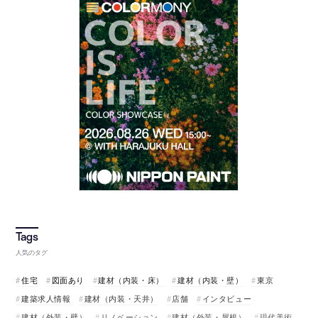
人気のタグ
住宅
図面あり
建材（内装・床）
建材（内装・壁）
東京
建築求人情報
建材（内装・天井）
店舗
インタビュー
建材（外装・壁）
リノベーション
建材（外装・屋根）
現代美術