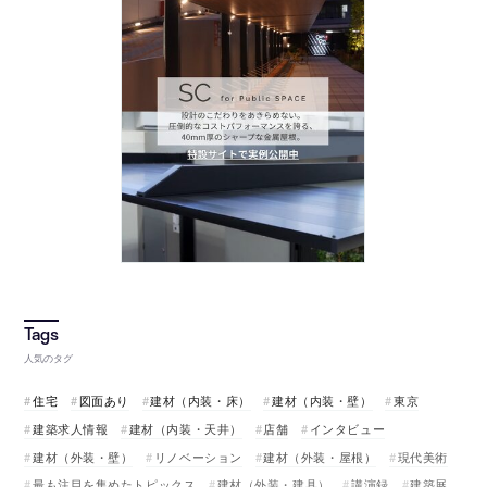
人気のタグ
住宅
図面あり
建材（内装・床）
建材（内装・壁）
東京
建築求人情報
建材（内装・天井）
店舗
インタビュー
建材（外装・壁）
リノベーション
建材（外装・屋根）
現代美術
最も注目を集めたトピックス
建材（外装・建具）
講演録
建築展