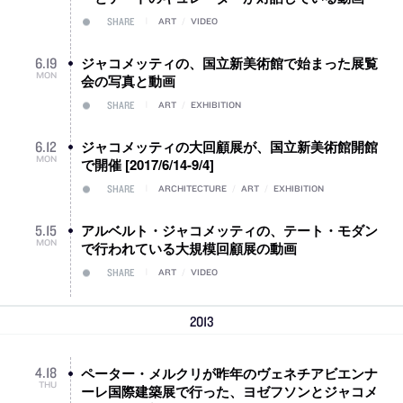
SHARE
ART
/
VIDEO
ジャコメッティの、国立新美術館で始まった展覧
6
.
19
MON
会の写真と動画
SHARE
ART
/
EXHIBITION
ジャコメッティの大回顧展が、国立新美術館開館
6
.
12
MON
で開催 [2017/6/14-9/4]
SHARE
ARCHITECTURE
/
ART
/
EXHIBITION
アルベルト・ジャコメッティの、テート・モダン
5
.
15
MON
で行われている大規模回顧展の動画
SHARE
ART
/
VIDEO
2013
ペーター・メルクリが昨年のヴェネチアビエンナ
4
.
18
THU
ーレ国際建築展で行った、ヨゼフソンとジャコメ