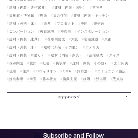
建材（内装・造作家具）
建材（内装・照明）
事務所
美術館・博物館
理論
集合住宅
建材（内装・キッチン）
建材（外構・床）
論考
プロダクト
中国
隈研吾
コンバージョン
教育施設
神奈川
インスタレーション
建材（内装・建具）
長谷川健太
大阪
宿泊施設
京都
建材（外装・床）
建材（外装・その他）
アメリカ
建材（内装・水廻り）
建材（内装・家具）
会場構成
スイス
保存関連
愛知
社会
長坂常
建材（内装・その他）
太田拓実
現場
住戸
パヴィリオン
OMA
鈴野浩一
コミュニティ施設
妹島和世
埼玉
藤本壮介
復興支援
静岡
渋谷区
禿真哉
おすすめのタグ
Subscribe and Follow