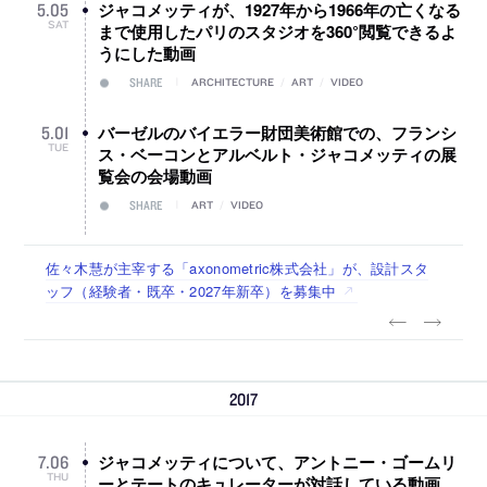
ジャコメッティが、1927年から1966年の亡くなる
5
.
05
SAT
まで使用したパリのスタジオを360°閲覧できるよ
うにした動画
SHARE
ARCHITECTURE
/
ART
/
VIDEO
バーゼルのバイエラー財団美術館での、フランシ
5
.
01
TUE
ス・ベーコンとアルベルト・ジャコメッティの展
覧会の会場動画
SHARE
ART
/
VIDEO
佐々木慧が主宰する「axonometric株式会社」が、設計スタ
古民家を軸に全国で“価値循環の仕組み”を作り、リモートワ
リノベる株式会社が、設計パートナー (業務委託) を募集中
社会への影響力のある建築を手掛け、スタッフ同士で助け合
代官山を拠点に活動する「梅澤竜也 / ALA INC.」が、設計ス
ッフ（経験者・既卒・2027年新卒）を募集中
ーク主体の働き方を実践する「株式会社つぎと」が、設計ス
う環境づくりも行う「E.A.S.T.architects」が、設計スタッフ
タッフ・アルバイト・事務職を募集中
タッフ（経験者・既卒）を募集中
（経験者・既卒・2027年新卒）を募集中
2017
ジャコメッティについて、アントニー・ゴームリ
7
.
06
THU
ーとテートのキュレーターが対話している動画