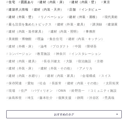
住宅
図面あり
建材（内装・床）
建材（内装・壁）
東京
建築求人情報
建材（内装・天井）
店舗
インタビュー
建材（外装・壁）
リノベーション
建材（外装・屋根）
現代美術
最も注目を集めたトピックス
建材（外装・建具）
講演録
建築展
建材（内装・造作家具）
建材（内装・照明）
事務所
美術館・博物館
理論
集合住宅
建材（内装・キッチン）
建材（外構・床）
論考
プロダクト
中国
隈研吾
コンバージョン
教育施設
神奈川
インスタレーション
建材（内装・建具）
長谷川健太
大阪
宿泊施設
京都
建材（外装・床）
建材（外装・その他）
アメリカ
建材（内装・水廻り）
建材（内装・家具）
会場構成
スイス
保存関連
愛知
社会
長坂常
建材（内装・その他）
太田拓実
現場
住戸
パヴィリオン
OMA
鈴野浩一
コミュニティ施設
妹島和世
埼玉
藤本壮介
復興支援
静岡
渋谷区
禿真哉
おすすめのタグ