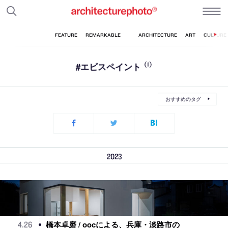
#エビスペイント
(1)
おすすめのタグ
2023
橋本卓磨 / oocによる、兵庫・淡路市の
4
.
26