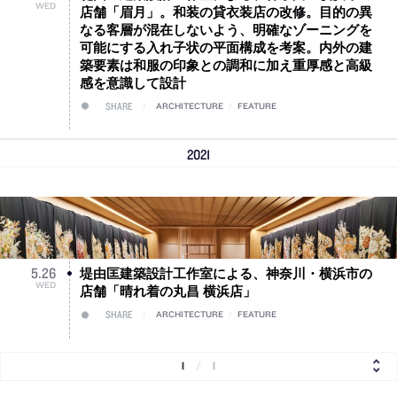
WED
店舗「眉月」。和装の貸衣装店の改修。目的の異
なる客層が混在しないよう、明確なゾーニングを
可能にする入れ子状の平面構成を考案。内外の建
築要素は和服の印象との調和に加え重厚感と高級
感を意識して設計
SHARE
ARCHITECTURE
/
FEATURE
2021
堤由匡建築設計工作室による、神奈川・横浜市の
5
.
26
WED
店舗「晴れ着の丸昌 横浜店」
SHARE
ARCHITECTURE
/
FEATURE
1
/
1