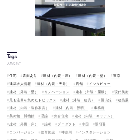
人気のタグ
住宅
図面あり
建材（内装・床）
建材（内装・壁）
東京
建築求人情報
建材（内装・天井）
店舗
インタビュー
建材（外装・壁）
リノベーション
建材（外装・屋根）
現代美術
最も注目を集めたトピックス
建材（外装・建具）
講演録
建築展
建材（内装・造作家具）
建材（内装・照明）
事務所
美術館・博物館
理論
集合住宅
建材（内装・キッチン）
建材（外構・床）
論考
プロダクト
中国
隈研吾
コンバージョン
教育施設
神奈川
インスタレーション
建材（内装・建具）
長谷川健太
大阪
宿泊施設
京都