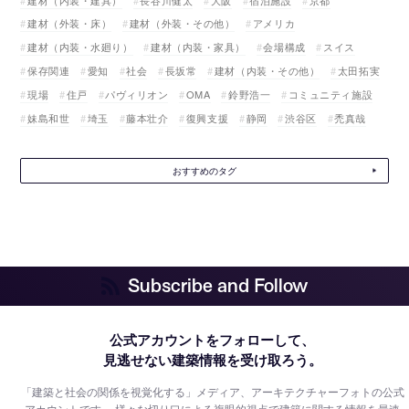
建材（外装・床）
建材（外装・その他）
アメリカ
建材（内装・水廻り）
建材（内装・家具）
会場構成
スイス
保存関連
愛知
社会
長坂常
建材（内装・その他）
太田拓実
現場
住戸
パヴィリオン
OMA
鈴野浩一
コミュニティ施設
妹島和世
埼玉
藤本壮介
復興支援
静岡
渋谷区
禿真哉
おすすめのタグ
Subscribe and Follow
公式アカウントをフォローして、
見逃せない建築情報を受け取ろう。
「建築と社会の関係を視覚化する」メディア、アーキテクチャーフォトの公式
アカウントです。
様々な切り口による複眼的視点で建築に関する情報を最速