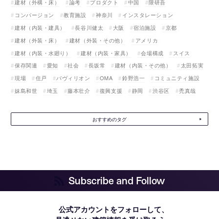
建材（外構・床）
論考
プロダクト
中国
隈研吾
コンバージョン
教育施設
神奈川
インスタレーション
建材（内装・建具）
長谷川健太
大阪
宿泊施設
京都
建材（外装・床）
建材（外装・その他）
アメリカ
建材（内装・水廻り）
建材（内装・家具）
会場構成
スイス
保存関連
愛知
社会
長坂常
建材（内装・その他）
太田拓実
現場
住戸
パヴィリオン
OMA
鈴野浩一
コミュニティ施設
妹島和世
埼玉
藤本壮介
復興支援
静岡
渋谷区
禿真哉
おすすめのタグ
Subscribe and Follow
公式アカウントをフォローして、