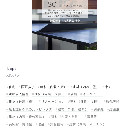
人気のタグ
住宅
図面あり
建材（内装・床）
建材（内装・壁）
東京
建築求人情報
建材（内装・天井）
店舗
インタビュー
建材（外装・壁）
リノベーション
建材（外装・屋根）
現代美術
最も注目を集めたトピックス
建材（外装・建具）
講演録
建築展
建材（内装・造作家具）
建材（内装・照明）
事務所
美術館・博物館
理論
集合住宅
建材（内装・キッチン）