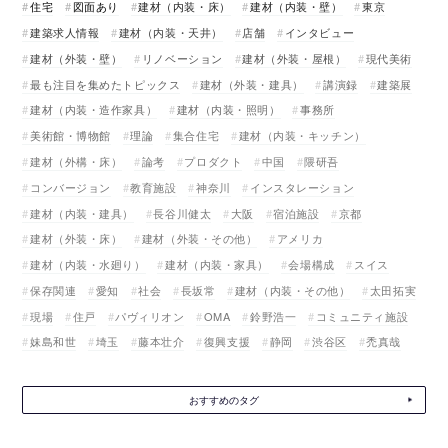
住宅
図面あり
建材（内装・床）
建材（内装・壁）
東京
建築求人情報
建材（内装・天井）
店舗
インタビュー
建材（外装・壁）
リノベーション
建材（外装・屋根）
現代美術
最も注目を集めたトピックス
建材（外装・建具）
講演録
建築展
建材（内装・造作家具）
建材（内装・照明）
事務所
美術館・博物館
理論
集合住宅
建材（内装・キッチン）
建材（外構・床）
論考
プロダクト
中国
隈研吾
コンバージョン
教育施設
神奈川
インスタレーション
建材（内装・建具）
長谷川健太
大阪
宿泊施設
京都
建材（外装・床）
建材（外装・その他）
アメリカ
建材（内装・水廻り）
建材（内装・家具）
会場構成
スイス
保存関連
愛知
社会
長坂常
建材（内装・その他）
太田拓実
現場
住戸
パヴィリオン
OMA
鈴野浩一
コミュニティ施設
妹島和世
埼玉
藤本壮介
復興支援
静岡
渋谷区
禿真哉
おすすめのタグ