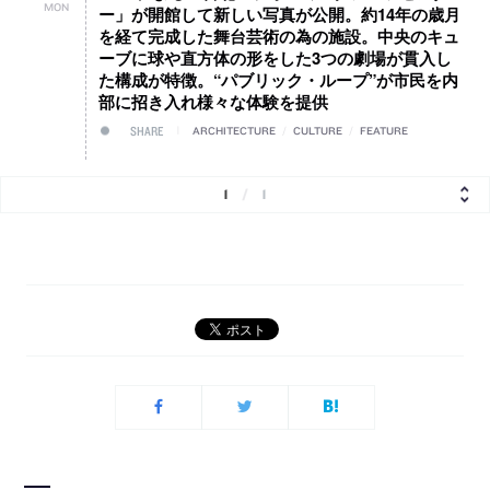
MON
ー」が開館して新しい写真が公開。約14年の歳月
を経て完成した舞台芸術の為の施設。中央のキュ
ーブに球や直方体の形をした3つの劇場が貫入し
た構成が特徴。“パブリック・ループ”が市民を内
部に招き入れ様々な体験を提供
SHARE
ARCHITECTURE
/
CULTURE
/
FEATURE
1
/
1