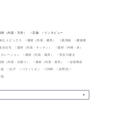
建材（内装・天井）
店舗
インタビュー
めたトピックス
建材（外装・建具）
講演録
建築展
集合住宅
建材（内装・キッチン）
建材（外構・床）
スタレーション
建材（内装・建具）
長谷川健太
建材（内装・水廻り）
建材（内装・家具）
会場構成
現場
住戸
パヴィリオン
OMA
鈴野浩一
真哉