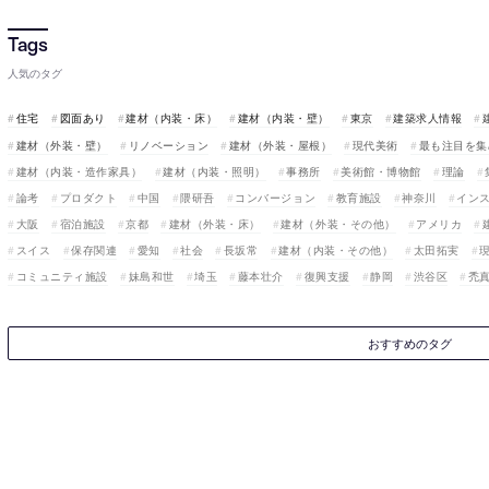
人気のタグ
住宅
図面あり
建材（内装・床）
建材（内装・壁）
東京
建築求人情報
建材（外装・壁）
リノベーション
建材（外装・屋根）
現代美術
最も注目を集
建材（内装・造作家具）
建材（内装・照明）
事務所
美術館・博物館
理論
論考
プロダクト
中国
隈研吾
コンバージョン
教育施設
神奈川
イン
大阪
宿泊施設
京都
建材（外装・床）
建材（外装・その他）
アメリカ
スイス
保存関連
愛知
社会
長坂常
建材（内装・その他）
太田拓実
コミュニティ施設
妹島和世
埼玉
藤本壮介
復興支援
静岡
渋谷区
禿
おすすめのタグ