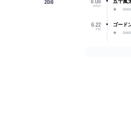
五十嵐
8
.
08
2018
WED
SHAR
ゴード
6
.
22
FRI
SHAR