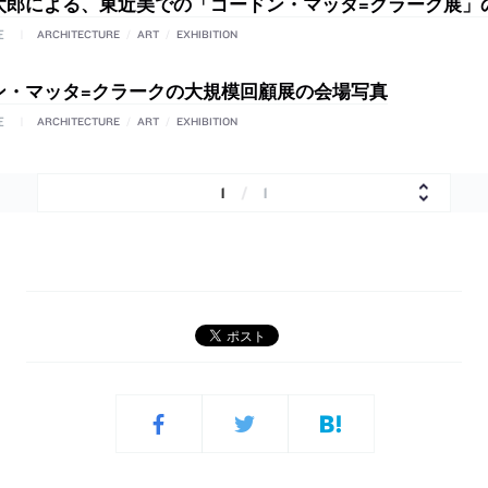
太郎による、東近美での「ゴードン・マッタ=クラーク展」
E
ARCHITECTURE
/
ART
/
EXHIBITION
ン・マッタ=クラークの大規模回顧展の会場写真
E
ARCHITECTURE
/
ART
/
EXHIBITION
1
/
1