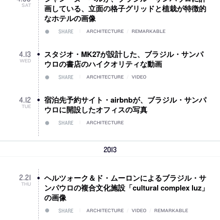
SAT
画している、立面の格子グリッドと植栽が特徴的
なホテルの画像
SHARE
ARCHITECTURE
/
REMARKABLE
スタジオ・MK27が設計した、ブラジル・サンパ
4
.
13
WED
ウロの書店のハイクオリティな動画
SHARE
ARCHITECTURE
/
VIDEO
宿泊先予約サイト・airbnbが、ブラジル・サンパ
4
.
12
TUE
ウロに開設したオフィスの写真
SHARE
ARCHITECTURE
2013
ヘルツォーク＆ド・ムーロンによるブラジル・サ
2
.
21
THU
ンパウロの複合文化施設「cultural complex luz」
の画像
SHARE
ARCHITECTURE
/
VIDEO
/
REMARKABLE