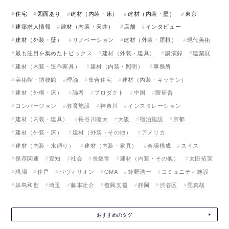
住宅
図面あり
建材（内装・床）
建材（内装・壁）
東京
建築求人情報
建材（内装・天井）
店舗
インタビュー
建材（外装・壁）
リノベーション
建材（外装・屋根）
現代美術
最も注目を集めたトピックス
建材（外装・建具）
講演録
建築展
建材（内装・造作家具）
建材（内装・照明）
事務所
美術館・博物館
理論
集合住宅
建材（内装・キッチン）
建材（外構・床）
論考
プロダクト
中国
隈研吾
コンバージョン
教育施設
神奈川
インスタレーション
建材（内装・建具）
長谷川健太
大阪
宿泊施設
京都
建材（外装・床）
建材（外装・その他）
アメリカ
建材（内装・水廻り）
建材（内装・家具）
会場構成
スイス
保存関連
愛知
社会
長坂常
建材（内装・その他）
太田拓実
現場
住戸
パヴィリオン
OMA
鈴野浩一
コミュニティ施設
妹島和世
埼玉
藤本壮介
復興支援
静岡
渋谷区
禿真哉
おすすめのタグ