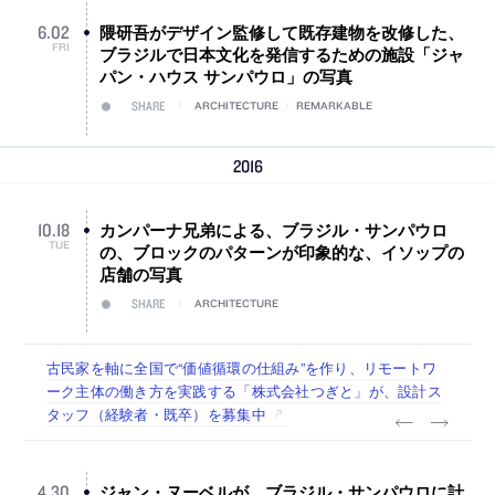
隈研吾がデザイン監修して既存建物を改修した、
6
.
02
FRI
ブラジルで日本文化を発信するための施設「ジャ
パン・ハウス サンパウロ」の写真
SHARE
ARCHITECTURE
/
REMARKABLE
2016
カンパーナ兄弟による、ブラジル・サンパウロ
10
.
18
TUE
の、ブロックのパターンが印象的な、イソップの
店舗の写真
SHARE
ARCHITECTURE
古民家を軸に全国で“価値循環の仕組み”を作り、リモートワ
リノベる株式会社が、設計パートナー (業務委託) を募集中
社会への影響力のある建築を手掛け、スタッフ同士で助け合
代官山を拠点に活動する「梅澤竜也 / ALA INC.」が、設計ス
住宅や共同住宅などを手掛け、“合理的でシンプルなデザイ
ーク主体の働き方を実践する「株式会社つぎと」が、設計ス
う環境づくりも行う「E.A.S.T.architects」が、設計スタッフ
タッフ・アルバイト・事務職を募集中
ン”を志向する「PANDA：山本浩三建築設計事務所」が、設
タッフ（経験者・既卒）を募集中
（経験者・既卒・2027年新卒）を募集中
計スタッフ（経験者・既卒・2027年新卒）を募集中
ジャン・ヌーベルが、ブラジル・サンパウロに計
4
.
30