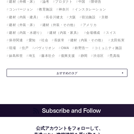
建材（外構・床）
論考
プロダクト
中国
隈研吾
コンバージョン
教育施設
神奈川
インスタレーション
建材（内装・建具）
長谷川健太
大阪
宿泊施設
京都
建材（外装・床）
建材（外装・その他）
アメリカ
建材（内装・水廻り）
建材（内装・家具）
会場構成
スイス
保存関連
愛知
社会
長坂常
建材（内装・その他）
太田拓実
現場
住戸
パヴィリオン
OMA
鈴野浩一
コミュニティ施設
妹島和世
埼玉
藤本壮介
復興支援
静岡
渋谷区
禿真哉
おすすめのタグ
Subscribe and Follow
公式アカウントをフォローして、