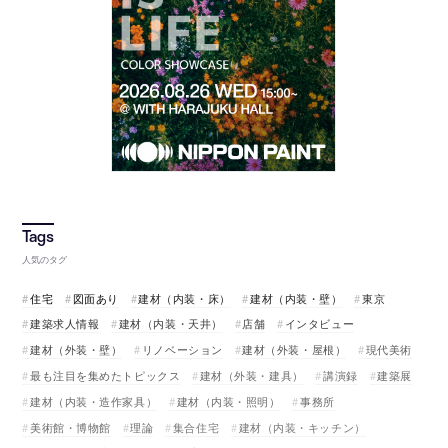
人気のタグ
住宅
図面あり
建材（内装・床）
建材（内装・壁）
東京
建築求人情報
建材（内装・天井）
店舗
インタビュー
建材（外装・壁）
リノベーション
建材（外装・屋根）
現代美術
最も注目を集めたトピックス
建材（外装・建具）
講演録
建築展
建材（内装・造作家具）
建材（内装・照明）
事務所
美術館・博物館
理論
集合住宅
建材（内装・キッチン）