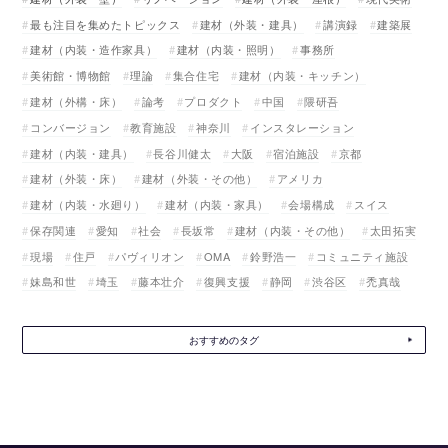
最も注目を集めたトピックス
建材（外装・建具）
講演録
建築展
建材（内装・造作家具）
建材（内装・照明）
事務所
美術館・博物館
理論
集合住宅
建材（内装・キッチン）
建材（外構・床）
論考
プロダクト
中国
隈研吾
コンバージョン
教育施設
神奈川
インスタレーション
建材（内装・建具）
長谷川健太
大阪
宿泊施設
京都
建材（外装・床）
建材（外装・その他）
アメリカ
建材（内装・水廻り）
建材（内装・家具）
会場構成
スイス
保存関連
愛知
社会
長坂常
建材（内装・その他）
太田拓実
現場
住戸
パヴィリオン
OMA
鈴野浩一
コミュニティ施設
妹島和世
埼玉
藤本壮介
復興支援
静岡
渋谷区
禿真哉
おすすめのタグ