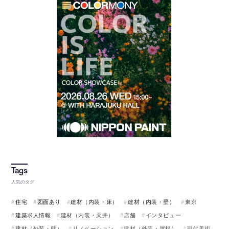
人気のタグ
住宅
図面あり
建材（内装・床）
建材（内装・壁）
東京
建築求人情報
建材（内装・天井）
店舗
インタビュー
建材（外装・壁）
リノベーション
建材（外装・屋根）
現代美術