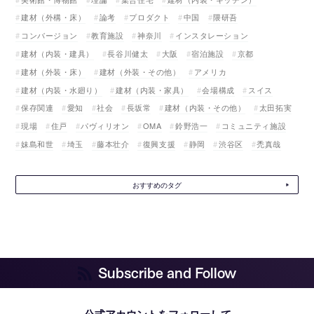
建材（外構・床）
論考
プロダクト
中国
隈研吾
コンバージョン
教育施設
神奈川
インスタレーション
建材（内装・建具）
長谷川健太
大阪
宿泊施設
京都
建材（外装・床）
建材（外装・その他）
アメリカ
建材（内装・水廻り）
建材（内装・家具）
会場構成
スイス
保存関連
愛知
社会
長坂常
建材（内装・その他）
太田拓実
現場
住戸
パヴィリオン
OMA
鈴野浩一
コミュニティ施設
妹島和世
埼玉
藤本壮介
復興支援
静岡
渋谷区
禿真哉
おすすめのタグ
Subscribe and Follow