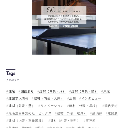
人気のタグ
住宅
図面あり
建材（内装・床）
建材（内装・壁）
東京
建築求人情報
建材（内装・天井）
店舗
インタビュー
建材（外装・壁）
リノベーション
建材（外装・屋根）
現代美術
最も注目を集めたトピックス
建材（外装・建具）
講演録
建築展
建材（内装・造作家具）
建材（内装・照明）
事務所
美術館・博物館
理論
集合住宅
建材（内装・キッチン）