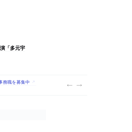
演「多元宇
践する「株式会社つぎと」が、
.architects」が、設計
・事務職を募集中
A：山本浩三建築設計事務所」