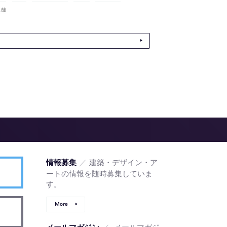
真哉
／
建築・デザイン・ア
情報募集
ートの情報を随時募集していま
す。
More
／
メールマガジ