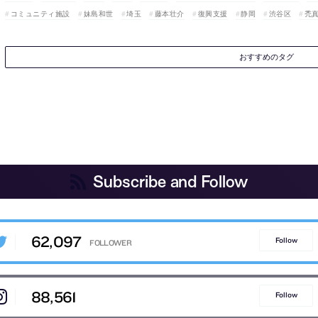
コミュニティ施設
妹島和世
埼玉
藤本壮介
復興支援
静岡
渋谷区
禿
おすすめのタグ
Subscribe and Follow
62,097
Follow
88,561
Follow