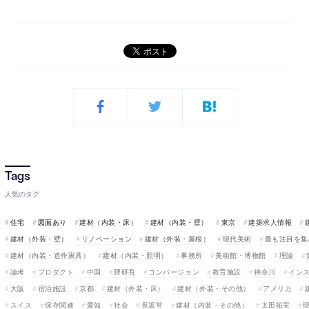
人気のタグ
住宅
図面あり
建材（内装・床）
建材（内装・壁）
東京
建築求人情報
建材（外装・壁）
リノベーション
建材（外装・屋根）
現代美術
最も注目を集
建材（内装・造作家具）
建材（内装・照明）
事務所
美術館・博物館
理論
論考
プロダクト
中国
隈研吾
コンバージョン
教育施設
神奈川
イン
大阪
宿泊施設
京都
建材（外装・床）
建材（外装・その他）
アメリカ
スイス
保存関連
愛知
社会
長坂常
建材（内装・その他）
太田拓実