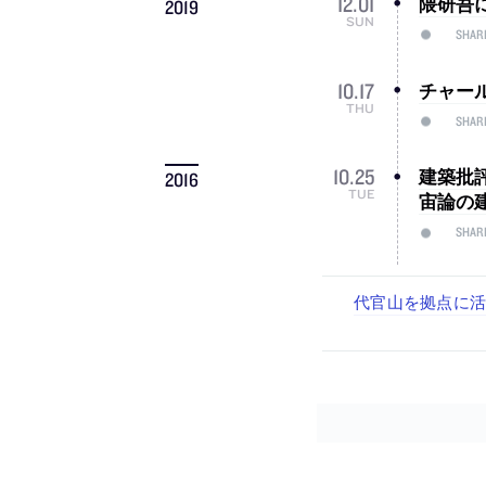
隈研吾
12
.
01
2019
SUN
SHAR
チャー
10
.
17
THU
SHAR
建築批
10
.
25
2016
TUE
宙論の
SHAR
古民家を軸に全国
リノベる株式会社
社会への影響力のあ
代官山を拠点に活動
住宅や共同住宅な
設計スタッフ（
スタッフ（経験者
が、設計スタッフ