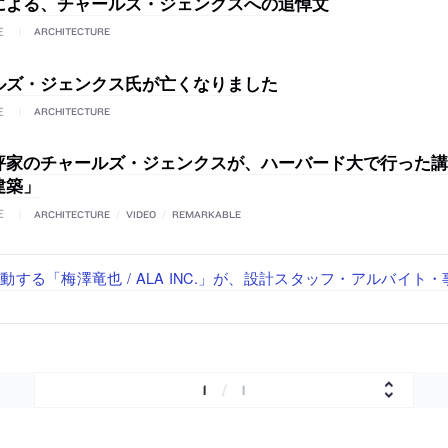
による、チャールズ・ジェンクスへの追悼文
E
ARCHITECTURE
ルズ・ジェンクス氏が亡くなりました
E
ARCHITECTURE
評家のチャールズ・ジェンクスが、ハーバード大で行った講
建築」
E
ARCHITECTURE
/
VIDEO
/
REMARKABLE
で“価値循環の仕組み”を作り、リモートワーク主体の働き方を実
が、設計パートナー (業務委託) を募集中
る建築を手掛け、スタッフ同士で助け合う環境づくりも行う「E.A.S.T
する「梅澤竜也 / ALA INC.」が、設計スタッフ・アルバイト
どを手掛け、“合理的でシンプルなデザイン”を志向する「PAND
経験者・既卒）を募集中
・既卒・2027年新卒）を募集中
（経験者・既卒・2027年新卒）を募集中
1
/
1