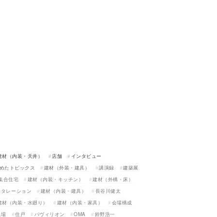
建材（内装・天井）
店舗
インタビュー
めたトピックス
建材（外装・建具）
講演録
建築展
集合住宅
建材（内装・キッチン）
建材（外構・床）
スタレーション
建材（内装・建具）
長谷川健太
建材（内装・水廻り）
建材（内装・家具）
会場構成
現場
住戸
パヴィリオン
OMA
鈴野浩一