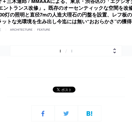
＋三木達郎 / MMAAAによる、東京・渋谷区の「エクシ
 エントランス改修」。既存のオーセンティックな空間を改
800灯の照明と直径7mの人造大理石の円盤を設置、レフ板
ラットな光環境を生み出し今迄には無い“おおらかさ”の獲
E
ARCHITECTURE
/
FEATURE
1
/
1