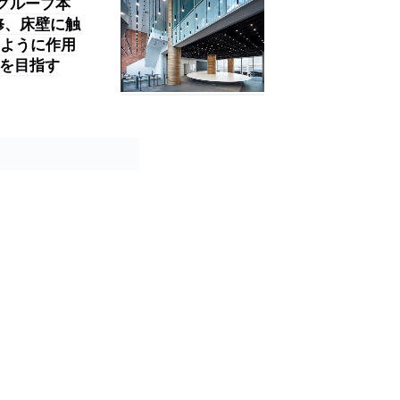
オグループ本
修、床壁に触
のように作用
得を目指す