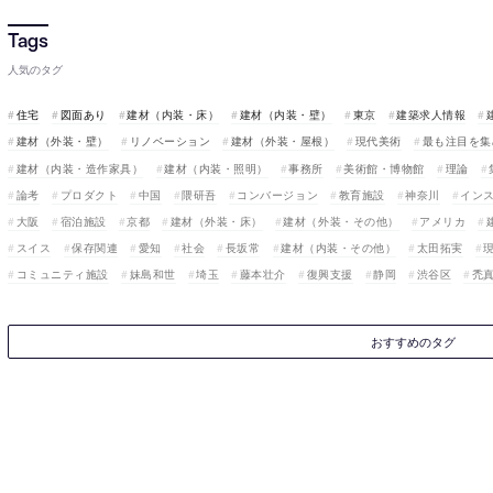
人気のタグ
住宅
図面あり
建材（内装・床）
建材（内装・壁）
東京
建築求人情報
建材（外装・壁）
リノベーション
建材（外装・屋根）
現代美術
最も注目を集
建材（内装・造作家具）
建材（内装・照明）
事務所
美術館・博物館
理論
論考
プロダクト
中国
隈研吾
コンバージョン
教育施設
神奈川
イン
大阪
宿泊施設
京都
建材（外装・床）
建材（外装・その他）
アメリカ
スイス
保存関連
愛知
社会
長坂常
建材（内装・その他）
太田拓実
コミュニティ施設
妹島和世
埼玉
藤本壮介
復興支援
静岡
渋谷区
禿
おすすめのタグ