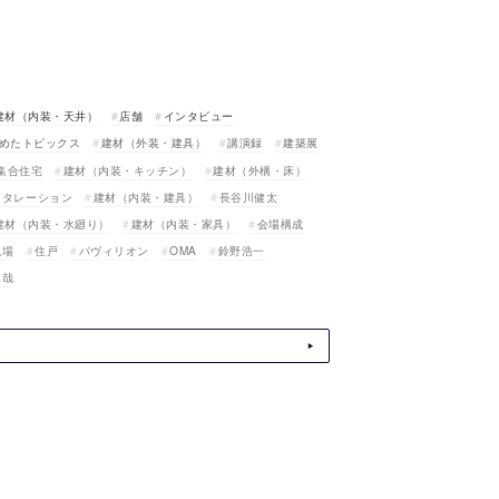
建材（内装・天井）
店舗
インタビュー
めたトピックス
建材（外装・建具）
講演録
建築展
集合住宅
建材（内装・キッチン）
建材（外構・床）
スタレーション
建材（内装・建具）
長谷川健太
建材（内装・水廻り）
建材（内装・家具）
会場構成
現場
住戸
パヴィリオン
OMA
鈴野浩一
真哉