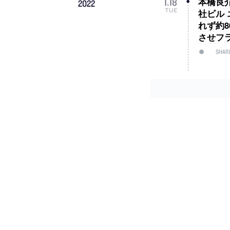
本橋良介
1
.
18
2022
TUE
社ビル
れず約
させフ
SHAR