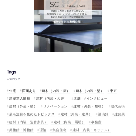
人気のタグ
住宅
図面あり
建材（内装・床）
建材（内装・壁）
東京
建築求人情報
建材（内装・天井）
店舗
インタビュー
建材（外装・壁）
リノベーション
建材（外装・屋根）
現代美術
最も注目を集めたトピックス
建材（外装・建具）
講演録
建築展
建材（内装・造作家具）
建材（内装・照明）
事務所
美術館・博物館
理論
集合住宅
建材（内装・キッチン）