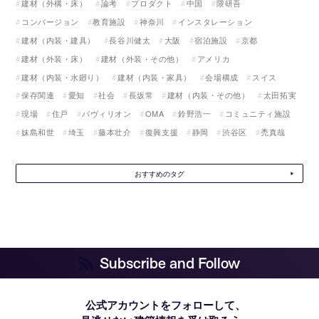
建材（外構・床）
論考
プロダクト
中国
隈研吾
コンバージョン
教育施設
神奈川
インスタレーション
建材（内装・建具）
長谷川健太
大阪
宿泊施設
京都
建材（外装・床）
建材（外装・その他）
アメリカ
建材（内装・水廻り）
建材（内装・家具）
会場構成
スイス
保存関連
愛知
社会
長坂常
建材（内装・その他）
太田拓実
現場
住戸
パヴィリオン
OMA
鈴野浩一
コミュニティ施設
妹島和世
埼玉
藤本壮介
復興支援
静岡
渋谷区
禿真哉
おすすめのタグ
Subscribe and Follow
公式アカウントをフォローして、