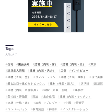
人気のタグ
住宅
図面あり
建材（内装・床）
建材（内装・壁）
東京
建築求人情報
建材（内装・天井）
店舗
インタビュー
建材（外装・壁）
リノベーション
建材（外装・屋根）
現代美術
最も注目を集めたトピックス
建材（外装・建具）
講演録
建築展
建材（内装・造作家具）
建材（内装・照明）
事務所
美術館・博物館
理論
集合住宅
建材（内装・キッチン）
建材（外構・床）
論考
プロダクト
中国
隈研吾
コンバージョン
教育施設
神奈川
インスタレーション