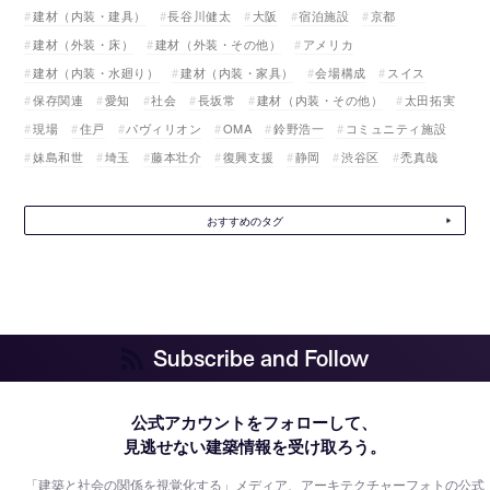
建材（内装・建具）
長谷川健太
大阪
宿泊施設
京都
建材（外装・床）
建材（外装・その他）
アメリカ
建材（内装・水廻り）
建材（内装・家具）
会場構成
スイス
保存関連
愛知
社会
長坂常
建材（内装・その他）
太田拓実
現場
住戸
パヴィリオン
OMA
鈴野浩一
コミュニティ施設
妹島和世
埼玉
藤本壮介
復興支援
静岡
渋谷区
禿真哉
おすすめのタグ
Subscribe and Follow
公式アカウントをフォローして、
見逃せない建築情報を受け取ろう。
「建築と社会の関係を視覚化する」メディア、アーキテクチャーフォトの公式