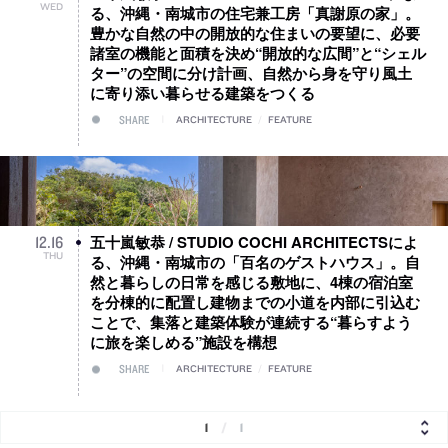
WED
る、沖縄・南城市の住宅兼工房「真謝原の家」。
豊かな自然の中の開放的な住まいの要望に、必要
諸室の機能と面積を決め“開放的な広間”と“シェル
ター”の空間に分け計画、自然から身を守り風土
に寄り添い暮らせる建築をつくる
SHARE
ARCHITECTURE
/
FEATURE
五十嵐敏恭 / STUDIO COCHI ARCHITECTSによ
12
.
16
THU
る、沖縄・南城市の「百名のゲストハウス」。自
然と暮らしの日常を感じる敷地に、4棟の宿泊室
を分棟的に配置し建物までの小道を内部に引込む
ことで、集落と建築体験が連続する“暮らすよう
に旅を楽しめる”施設を構想
SHARE
ARCHITECTURE
/
FEATURE
1
/
1