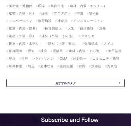
美術館・博物館
理論
集合住宅
建材（内装・キッチン）
建材（外構・床）
論考
プロダクト
中国
隈研吾
コンバージョン
教育施設
神奈川
インスタレーション
建材（内装・建具）
長谷川健太
大阪
宿泊施設
京都
建材（外装・床）
建材（外装・その他）
アメリカ
建材（内装・水廻り）
建材（内装・家具）
会場構成
スイス
保存関連
愛知
社会
長坂常
建材（内装・その他）
太田拓実
現場
住戸
パヴィリオン
OMA
鈴野浩一
コミュニティ施設
妹島和世
埼玉
藤本壮介
復興支援
静岡
渋谷区
禿真哉
おすすめのタグ
Subscribe and Follow