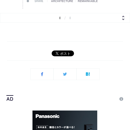
SHARE
ARCHITECTURE
/
REMARKABLE
1
/
1