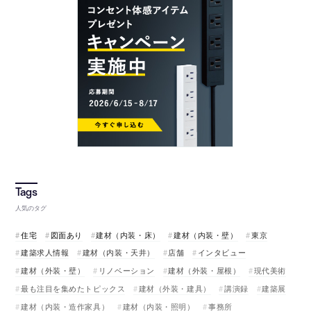
人気のタグ
住宅
図面あり
建材（内装・床）
建材（内装・壁）
東京
建築求人情報
建材（内装・天井）
店舗
インタビュー
建材（外装・壁）
リノベーション
建材（外装・屋根）
現代美術
最も注目を集めたトピックス
建材（外装・建具）
講演録
建築展
建材（内装・造作家具）
建材（内装・照明）
事務所