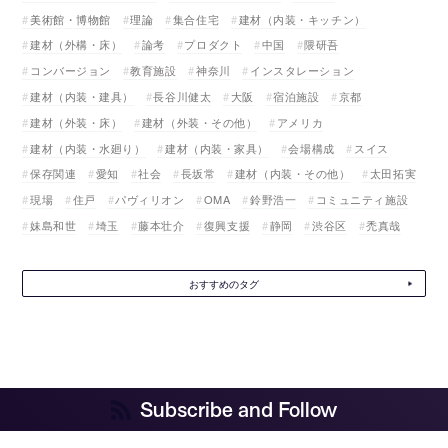
美術館・博物館
理論
集合住宅
建材（内装・キッチン）
建材（外構・床）
論考
プロダクト
中国
隈研吾
コンバージョン
教育施設
神奈川
インスタレーション
建材（内装・建具）
長谷川健太
大阪
宿泊施設
京都
建材（外装・床）
建材（外装・その他）
アメリカ
建材（内装・水廻り）
建材（内装・家具）
会場構成
スイス
保存関連
愛知
社会
長坂常
建材（内装・その他）
太田拓実
現場
住戸
パヴィリオン
OMA
鈴野浩一
コミュニティ施設
妹島和世
埼玉
藤本壮介
復興支援
静岡
渋谷区
禿真哉
おすすめのタグ
Subscribe and Follow