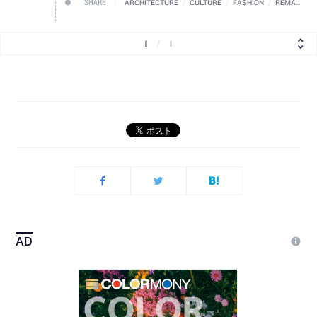
SHARE
ARCHITECTURE
/
CULTURE
/
FASHION
/
REMARKABLE
1
/
1