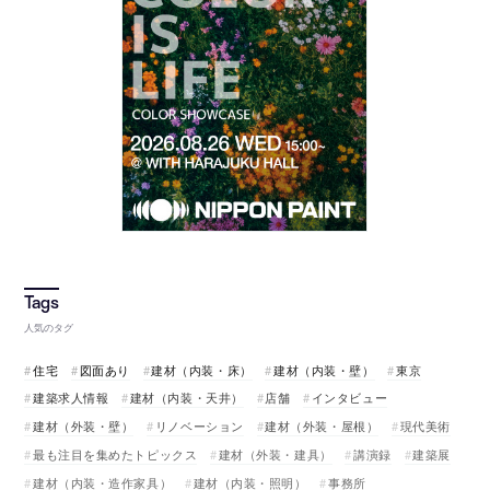
人気のタグ
住宅
図面あり
建材（内装・床）
建材（内装・壁）
東京
建築求人情報
建材（内装・天井）
店舗
インタビュー
建材（外装・壁）
リノベーション
建材（外装・屋根）
現代美術
最も注目を集めたトピックス
建材（外装・建具）
講演録
建築展
建材（内装・造作家具）
建材（内装・照明）
事務所