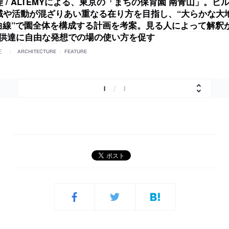
 / ALTEMYによる、東京の「まちの保育園 南青山」。ビ
域や活動が混ざりあい重なる在り方を目指し、“大らかな大
“曲線”で園全体を構成する計画を考案。見る人によって解釈
子供達に自由な発想での場の使い方を促す
E
ARCHITECTURE
/
FEATURE
1
/
1