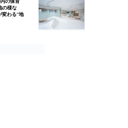
ル内の保育
地の様な
が変わる“地