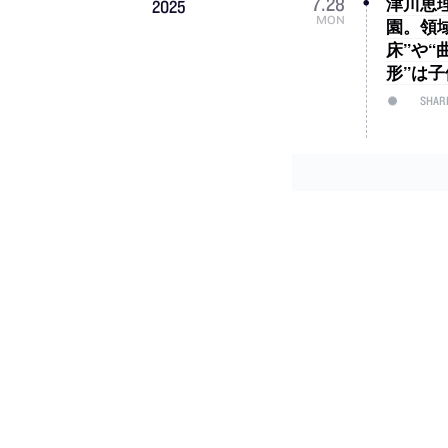
津川恵理
7
.
28
2025
MON
園。領
床”や
形”は
SHAR