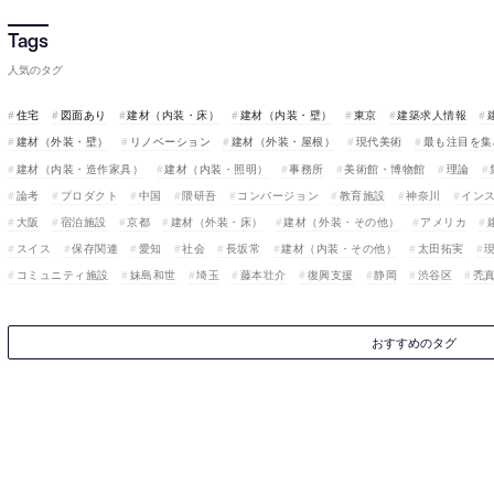
人気のタグ
住宅
図面あり
建材（内装・床）
建材（内装・壁）
東京
建築求人情報
建材（外装・壁）
リノベーション
建材（外装・屋根）
現代美術
最も注目を集
建材（内装・造作家具）
建材（内装・照明）
事務所
美術館・博物館
理論
論考
プロダクト
中国
隈研吾
コンバージョン
教育施設
神奈川
イン
大阪
宿泊施設
京都
建材（外装・床）
建材（外装・その他）
アメリカ
スイス
保存関連
愛知
社会
長坂常
建材（内装・その他）
太田拓実
コミュニティ施設
妹島和世
埼玉
藤本壮介
復興支援
静岡
渋谷区
禿
おすすめのタグ