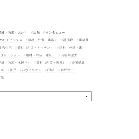
建材（内装・天井）
店舗
インタビュー
めたトピックス
建材（外装・建具）
講演録
建築展
集合住宅
建材（内装・キッチン）
建材（外構・床）
スタレーション
建材（内装・建具）
長谷川健太
建材（内装・水廻り）
建材（内装・家具）
会場構成
現場
住戸
パヴィリオン
OMA
鈴野浩一
真哉