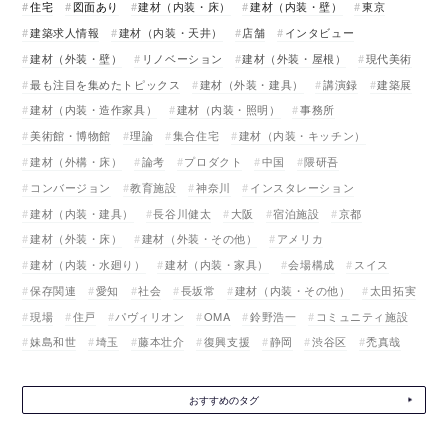
住宅
図面あり
建材（内装・床）
建材（内装・壁）
東京
建築求人情報
建材（内装・天井）
店舗
インタビュー
建材（外装・壁）
リノベーション
建材（外装・屋根）
現代美術
最も注目を集めたトピックス
建材（外装・建具）
講演録
建築展
建材（内装・造作家具）
建材（内装・照明）
事務所
美術館・博物館
理論
集合住宅
建材（内装・キッチン）
建材（外構・床）
論考
プロダクト
中国
隈研吾
コンバージョン
教育施設
神奈川
インスタレーション
建材（内装・建具）
長谷川健太
大阪
宿泊施設
京都
建材（外装・床）
建材（外装・その他）
アメリカ
建材（内装・水廻り）
建材（内装・家具）
会場構成
スイス
保存関連
愛知
社会
長坂常
建材（内装・その他）
太田拓実
現場
住戸
パヴィリオン
OMA
鈴野浩一
コミュニティ施設
妹島和世
埼玉
藤本壮介
復興支援
静岡
渋谷区
禿真哉
おすすめのタグ