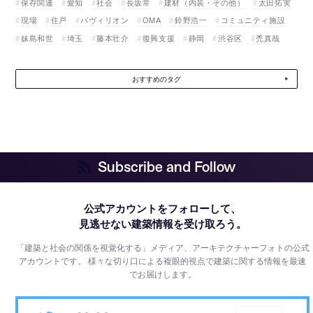
保存関連
愛知
社会
長坂常
建材（内装・その他）
太田拓実
現場
住戸
パヴィリオン
OMA
鈴野浩一
コミュニティ施設
妹島和世
埼玉
藤本壮介
復興支援
静岡
渋谷区
禿真哉
おすすめのタグ
Subscribe and Follow
公式アカウントをフォローして、
見逃せない建築情報を受け取ろう。
「建築と社会の関係を視覚化する」メディア、アーキテクチャーフォトの公式
アカウントです。
様々な切り口による複眼的視点で建築に関する情報を最速
でお届けします。