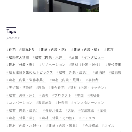
人気のタグ
住宅
図面あり
建材（内装・床）
建材（内装・壁）
東京
建築求人情報
建材（内装・天井）
店舗
インタビュー
建材（外装・壁）
リノベーション
建材（外装・屋根）
現代美術
最も注目を集めたトピックス
建材（外装・建具）
講演録
建築展
建材（内装・造作家具）
建材（内装・照明）
事務所
美術館・博物館
理論
集合住宅
建材（内装・キッチン）
建材（外構・床）
論考
プロダクト
中国
隈研吾
コンバージョン
教育施設
神奈川
インスタレーション
建材（内装・建具）
長谷川健太
大阪
宿泊施設
京都
建材（外装・床）
建材（外装・その他）
アメリカ
建材（内装・水廻り）
建材（内装・家具）
会場構成
スイス