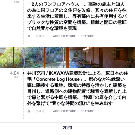
FRI
「2人のワンフロアハウス」。高齢の施主と知人
の為に同フロアの２住戸を改修。其々の住戸を往
来する生活に着目し、専有部内に共有使用するパ
ブリックな性質の空間を構築。植栽と開口の意匠
で自然豊かな環境も実現
SHARE
ARCHITECTURE
/
FEATURE
井川充司 / IKAWAYA建築設計による、東日本の住
4
.
04
TUE
宅「Concrete Log House」。都心ながら緑深い
森に隣接する敷地。環境の特徴を活かした建築を
目指し、道路側への建物配置で騒音を遮断した上
で森と繋がる中庭を構築。“静寂”の庭を介して内
外を繋げて“豊かな時間の流れ”を生み出す
SHARE
ARCHITECTURE
/
FEATURE
2020