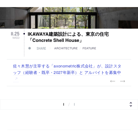
IKAWAYA建築設計による、東京の住宅
11
.
25
WED
「Concrete Shell House」
SHARE
ARCHITECTURE
/
FEATURE
佐々木慧が主宰する「axonometric株式会社」が、設計スタ
千葉を拠点に、地域の暮らしを楽しくする為の企画と運営を
建築設計事務所出身者が多く集まる、高橋寿太郎が代表の
佐々木慧が主宰する「axonometric株式会社」が、設計スタ
古民家を軸に全国で“価値循環の仕組み”を作り、リモートワ
ッフ（経験者・既卒・2027年新卒）と アルバイトを募集中
行う「株式会社マイキー」が、自社運営スペースのプロジェ
「創造系不動産」が、建築不動産コンサルタント（既卒・経
ッフ（経験者・既卒・2027年新卒）を募集中
ーク主体の働き方を実践する「株式会社つぎと」が、設計ス
クトマネージャー（設計経験者も歓迎）を募集中
験者）を募集中
タッフ（経験者・既卒）を募集中
1
/
1