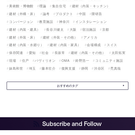
美術館・博物館
理論
集合住宅
建材（内装・キッチン）
建材（外構・床）
論考
プロダクト
中国
隈研吾
コンバージョン
教育施設
神奈川
インスタレーション
建材（内装・建具）
長谷川健太
大阪
宿泊施設
京都
建材（外装・床）
建材（外装・その他）
アメリカ
建材（内装・水廻り）
建材（内装・家具）
会場構成
スイス
保存関連
愛知
社会
長坂常
建材（内装・その他）
太田拓実
現場
住戸
パヴィリオン
OMA
鈴野浩一
コミュニティ施設
妹島和世
埼玉
藤本壮介
復興支援
静岡
渋谷区
禿真哉
おすすめのタグ
Subscribe and Follow