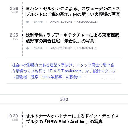
ヨハン・セルシングによる、スウェーデンのアス
2
.
26
WED
プルンドの「森の墓地」内の新しい火葬場の写真
SHARE
ARCHITECTURE
/
REMARKABLE
浅利幸男 / ラブアーキテクチャーによる東京都武
2
.
25
TUE
蔵野市の集合住宅「朱合院」の写真
SHARE
ARCHITECTURE
/
REMARKABLE
佐々木慧が主宰する「axonometric株式会社」が、設計スタ
古民家を軸に全国で“価値循環の仕組み”を作り、リモートワ
リノベる株式会社が、設計パートナー (業務委託) を募集中
社会への影響力のある建築を手掛け、スタッフ同士で助け合
代官山を拠点に活動する「梅澤竜也 / ALA INC.」が、設計ス
ッフ（経験者・既卒・2027年新卒）を募集中
ーク主体の働き方を実践する「株式会社つぎと」が、設計ス
う環境づくりも行う「E.A.S.T.architects」が、設計スタッフ
タッフ・アルバイト・事務職を募集中
タッフ（経験者・既卒）を募集中
（経験者・既卒・2027年新卒）を募集中
2013
オルトナー&オルトナーによるドイツ・デュイス
10
.
20
SUN
ブルクの「NRW State Archive」の写真