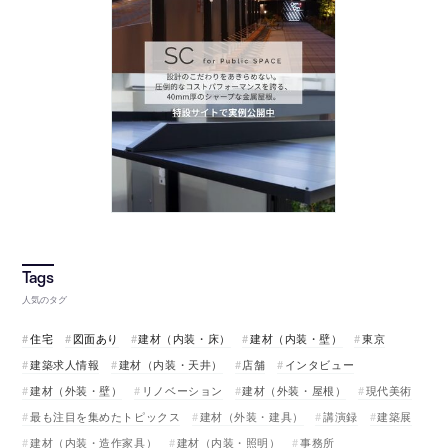
人気のタグ
住宅
図面あり
建材（内装・床）
建材（内装・壁）
東京
建築求人情報
建材（内装・天井）
店舗
インタビュー
建材（外装・壁）
リノベーション
建材（外装・屋根）
現代美術
最も注目を集めたトピックス
建材（外装・建具）
講演録
建築展
建材（内装・造作家具）
建材（内装・照明）
事務所