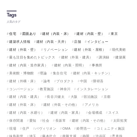
人気のタグ
住宅
図面あり
建材（内装・床）
建材（内装・壁）
東京
建築求人情報
建材（内装・天井）
店舗
インタビュー
建材（外装・壁）
リノベーション
建材（外装・屋根）
現代美術
最も注目を集めたトピックス
建材（外装・建具）
講演録
建築展
建材（内装・造作家具）
建材（内装・照明）
事務所
美術館・博物館
理論
集合住宅
建材（内装・キッチン）
建材（外構・床）
論考
プロダクト
中国
隈研吾
コンバージョン
教育施設
神奈川
インスタレーション
建材（内装・建具）
長谷川健太
大阪
宿泊施設
京都
建材（外装・床）
建材（外装・その他）
アメリカ
建材（内装・水廻り）
建材（内装・家具）
会場構成
スイス
保存関連
愛知
社会
長坂常
建材（内装・その他）
太田拓実
現場
住戸
パヴィリオン
OMA
鈴野浩一
コミュニティ施設
妹島和世
埼玉
藤本壮介
復興支援
静岡
渋谷区
禿真哉