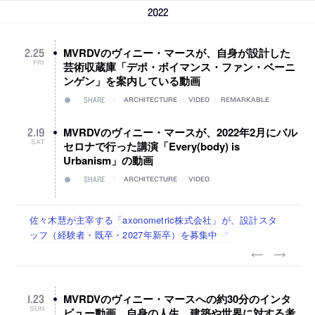
2022
MVRDVのヴィニー・マースが、自身が設計した
2
.
25
FRI
芸術収蔵庫「デポ・ボイマンス・ファン・ベーニ
ンゲン」を案内している動画
SHARE
ARCHITECTURE
/
VIDEO
/
REMARKABLE
MVRDVのヴィニー・マースが、2022年2月にバル
2
.
19
SAT
セロナで行った講演「Every(body) is
Urbanism」の動画
SHARE
ARCHITECTURE
/
VIDEO
佐々木慧が主宰する「axonometric株式会社」が、設計スタ
古民家を軸に全国で“価値循環の仕組み”を作り、リモートワ
リノベる株式会社が、設計パートナー (業務委託) を募集中
社会への影響力のある建築を手掛け、スタッフ同士で助け合
代官山を拠点に活動する「梅澤竜也 / ALA INC.」が、設計ス
ッフ（経験者・既卒・2027年新卒）を募集中
ーク主体の働き方を実践する「株式会社つぎと」が、設計ス
う環境づくりも行う「E.A.S.T.architects」が、設計スタッフ
タッフ・アルバイト・事務職を募集中
タッフ（経験者・既卒）を募集中
（経験者・既卒・2027年新卒）を募集中
MVRDVのヴィニー・マースへの約30分のインタ
1
.
23
SUN
ビュー動画。自身の人生、建築や世界に対する考