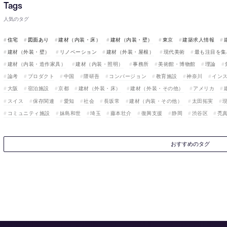
人気のタグ
住宅
図面あり
建材（内装・床）
建材（内装・壁）
東京
建築求人情報
建材（外装・壁）
リノベーション
建材（外装・屋根）
現代美術
最も注目を集
建材（内装・造作家具）
建材（内装・照明）
事務所
美術館・博物館
理論
論考
プロダクト
中国
隈研吾
コンバージョン
教育施設
神奈川
イン
大阪
宿泊施設
京都
建材（外装・床）
建材（外装・その他）
アメリカ
スイス
保存関連
愛知
社会
長坂常
建材（内装・その他）
太田拓実
コミュニティ施設
妹島和世
埼玉
藤本壮介
復興支援
静岡
渋谷区
禿
おすすめのタグ