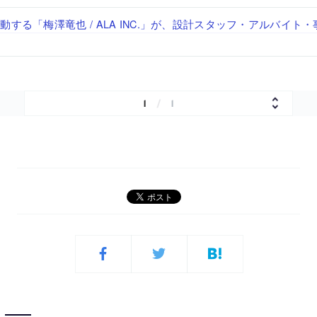
「axonometric株式会社」が、設計スタッフ（経験者・既卒・2
で“価値循環の仕組み”を作り、リモートワーク主体の働き方を実
が、設計パートナー (業務委託) を募集中
る建築を手掛け、スタッフ同士で助け合う環境づくりも行う「E.A.S.T
する「梅澤竜也 / ALA INC.」が、設計スタッフ・アルバイト
経験者・既卒）を募集中
・既卒・2027年新卒）を募集中
1
/
1