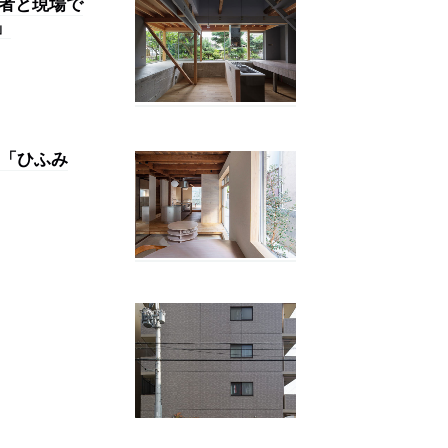
工者と現場で
」
「ひふみ