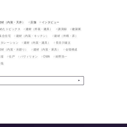
建材（内装・天井）
店舗
インタビュー
めたトピックス
建材（外装・建具）
講演録
建築展
集合住宅
建材（内装・キッチン）
建材（外構・床）
スタレーション
建材（内装・建具）
長谷川健太
建材（内装・水廻り）
建材（内装・家具）
会場構成
現場
住戸
パヴィリオン
OMA
鈴野浩一
真哉