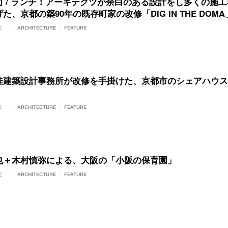
司 / ランチ！アーキテクツが余白のある設計をし多くの施
た、京都の築90年の既存町家の改修「DIG IN THE DOMA
E
ARCHITECTURE
/
FEATURE
佳建築設計事務所が改修を手掛けた、京都市のシェアハウス
E
ARCHITECTURE
/
FEATURE
也＋木村慎弥による、大阪の「小阪の保育園」
E
ARCHITECTURE
/
FEATURE