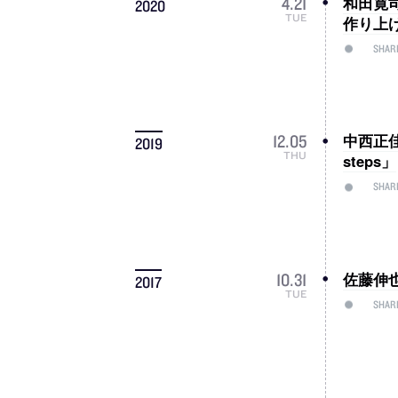
和田寛
4
.
21
2020
TUE
作り上げ
SHAR
中西正
12
.
05
2019
THU
steps」
SHAR
佐藤伸
10
.
31
2017
TUE
SHAR