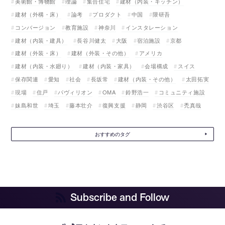
美術館・博物館
理論
集合住宅
建材（内装・キッチン）
建材（外構・床）
論考
プロダクト
中国
隈研吾
コンバージョン
教育施設
神奈川
インスタレーション
建材（内装・建具）
長谷川健太
大阪
宿泊施設
京都
建材（外装・床）
建材（外装・その他）
アメリカ
建材（内装・水廻り）
建材（内装・家具）
会場構成
スイス
保存関連
愛知
社会
長坂常
建材（内装・その他）
太田拓実
現場
住戸
パヴィリオン
OMA
鈴野浩一
コミュニティ施設
妹島和世
埼玉
藤本壮介
復興支援
静岡
渋谷区
禿真哉
おすすめのタグ
Subscribe and Follow