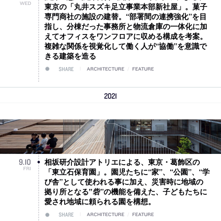
WED
東京の「丸井スズキ足立事業本部新社屋」。菓子
専門商社の施設の建替。“部署間の連携強化”を目
指し、分棟だった事務所と物流倉庫の一体化に加
えてオフィスをワンフロアに収める構成を考案。
複雑な関係を視覚化して働く人が“協働”を意識で
きる建築を造る
SHARE
ARCHITECTURE
/
FEATURE
2021
相坂研介設計アトリエによる、東京・葛飾区の
9
.
10
FRI
「東立石保育園」。園児たちに“家”、“公園”、“学
び舎”として使われる事に加え、災害時に地域の
拠り所となる‟砦”の機能を備えた、子どもたちに
愛され地域に頼られる園を構想。
SHARE
ARCHITECTURE
/
FEATURE