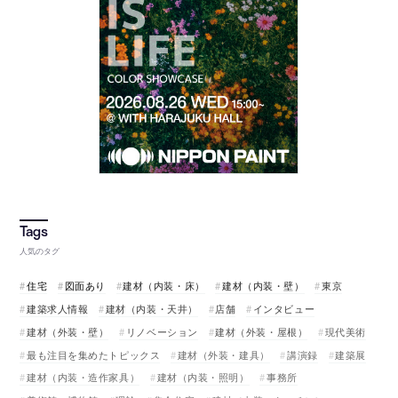
人気のタグ
住宅
図面あり
建材（内装・床）
建材（内装・壁）
東京
建築求人情報
建材（内装・天井）
店舗
インタビュー
建材（外装・壁）
リノベーション
建材（外装・屋根）
現代美術
最も注目を集めたトピックス
建材（外装・建具）
講演録
建築展
建材（内装・造作家具）
建材（内装・照明）
事務所