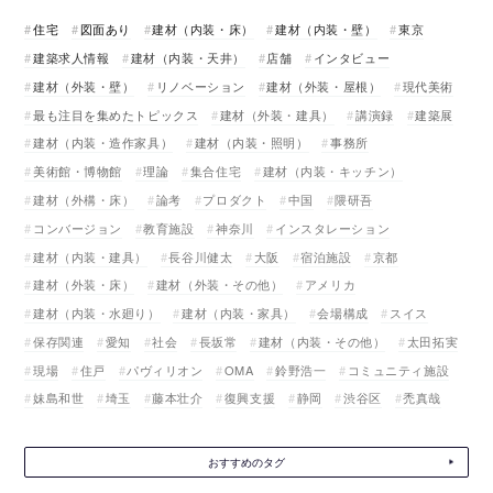
住宅
図面あり
建材（内装・床）
建材（内装・壁）
東京
建築求人情報
建材（内装・天井）
店舗
インタビュー
建材（外装・壁）
リノベーション
建材（外装・屋根）
現代美術
最も注目を集めたトピックス
建材（外装・建具）
講演録
建築展
建材（内装・造作家具）
建材（内装・照明）
事務所
美術館・博物館
理論
集合住宅
建材（内装・キッチン）
建材（外構・床）
論考
プロダクト
中国
隈研吾
コンバージョン
教育施設
神奈川
インスタレーション
建材（内装・建具）
長谷川健太
大阪
宿泊施設
京都
建材（外装・床）
建材（外装・その他）
アメリカ
建材（内装・水廻り）
建材（内装・家具）
会場構成
スイス
保存関連
愛知
社会
長坂常
建材（内装・その他）
太田拓実
現場
住戸
パヴィリオン
OMA
鈴野浩一
コミュニティ施設
妹島和世
埼玉
藤本壮介
復興支援
静岡
渋谷区
禿真哉
おすすめのタグ