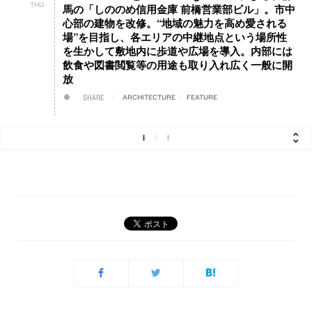
THU
馬の「しののめ信用金庫 前橋営業部ビル」。市中
心部の建物を改修。“地域の魅力を高め愛される
場”を目指し、各エリアの中継地点という場所性
を生かして敷地内に歩道や広場を導入。内部には
飲食や図書閲覧等の用途も取り入れ広く一般に開
放
SHARE
ARCHITECTURE
/
FEATURE
1
/
1