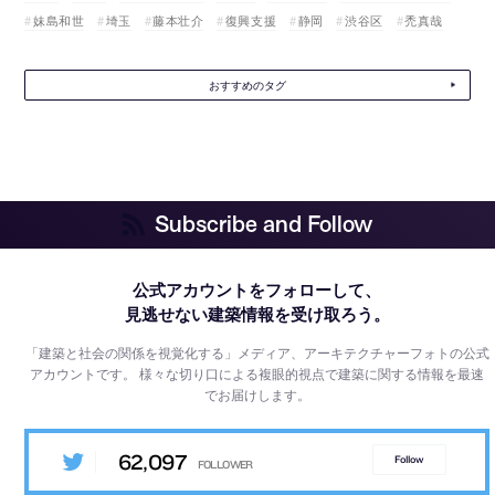
妹島和世
埼玉
藤本壮介
復興支援
静岡
渋谷区
禿真哉
おすすめのタグ
Subscribe and Follow
公式アカウントをフォローして、
見逃せない建築情報を受け取ろう。
「建築と社会の関係を視覚化する」メディア、アーキテクチャーフォトの公式
アカウントです。
様々な切り口による複眼的視点で建築に関する情報を最速
でお届けします。
62,097
Follow