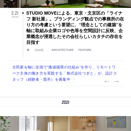
STUDIO MOVEによる、東京・文京区の「ライナ
2
.
21
MON
フ 新社屋」。ブランディング観点での事務所の在
り方の考慮という要望に、“理念としての建築”を
軸に取組み企業ロゴや色等を空間設計に反映、企
業概念が浸透したその会社らしいカタチの存在を
目指す
SHARE
ARCHITECTURE
/
FEATURE
佐々木慧が主宰する「axonometric株式会社」が、設計スタ
古民家を軸に全国で“価値循環の仕組み”を作り、リモートワ
リノベる株式会社が、設計パートナー (業務委託) を募集中
社会への影響力のある建築を手掛け、スタッフ同士で助け合
代官山を拠点に活動する「梅澤竜也 / ALA INC.」が、設計ス
ッフ（経験者・既卒・2027年新卒）を募集中
ーク主体の働き方を実践する「株式会社つぎと」が、設計ス
う環境づくりも行う「E.A.S.T.architects」が、設計スタッフ
タッフ・アルバイト・事務職を募集中
タッフ（経験者・既卒）を募集中
（経験者・既卒・2027年新卒）を募集中
2021