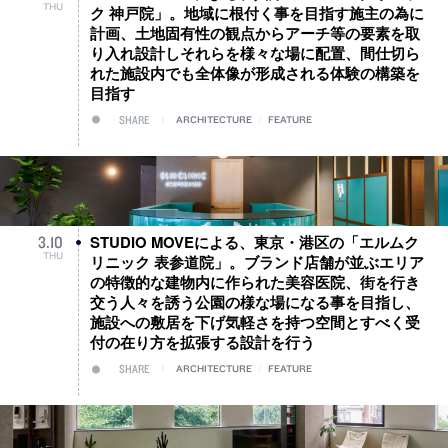
THU
ク 神戸院」。地域に根付く事を目指す施主の為に
計画、土地固有性の観点からアーチ等の要素を取
り入れ設計しそれらを様々な場に配置、間仕切ら
れた施設内でも全体像が形成される体験の構築を
目指す
SHARE
ARCHITECTURE
/
FEATURE
STUDIO MOVEによる、東京・港区の「エルムク
3
.
10
THU
リニック 表参道院」。ブランド店舗が並ぶエリア
の特徴的な建物内に作られた美容医院、街を行き
交う人々を誘う公園の様な場になる事を目指し、
施設への敷居を下げ気軽さを持つ空間とすべく受
付の在り方を拡張する設計を行う
SHARE
ARCHITECTURE
/
FEATURE