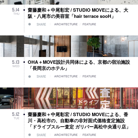
齋藤慶和＋中尾彰宏 / STUDIO MOVEによる、大
5
.
14
THU
阪・八尾市の美容室「hair terrace sooH」
SHARE
ARCHITECTURE
/
FEATURE
OHA＋MOVE設計共同体による、京都の宿泊施設
5
.
13
WED
「長岡京のホテル」
SHARE
ARCHITECTURE
/
FEATURE
齋藤慶和＋中尾彰宏 / STUDIO MOVEによる、香
5
.
12
TUE
川・高松市の、自動車の非対面式価格査定施設
「ドライブスルー査定 ガリバー高松中央通り店」
SHARE
ARCHITECTURE
/
FEATURE