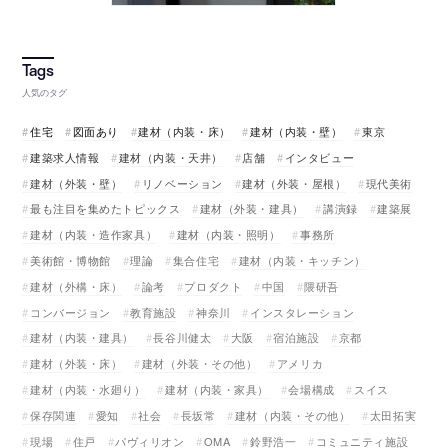
人気のタグ
住宅
図面あり
建材（内装・床）
建材（内装・壁）
東京
建築求人情報
建材（内装・天井）
店舗
インタビュー
建材（外装・壁）
リノベーション
建材（外装・屋根）
現代美術
最も注目を集めたトピックス
建材（外装・建具）
講演録
建築展
建材（内装・造作家具）
建材（内装・照明）
事務所
美術館・博物館
理論
集合住宅
建材（内装・キッチン）
建材（外構・床）
論考
プロダクト
中国
隈研吾
コンバージョン
教育施設
神奈川
インスタレーション
建材（内装・建具）
長谷川健太
大阪
宿泊施設
京都
建材（外装・床）
建材（外装・その他）
アメリカ
建材（内装・水廻り）
建材（内装・家具）
会場構成
スイス
保存関連
愛知
社会
長坂常
建材（内装・その他）
太田拓実
現場
住戸
パヴィリオン
OMA
鈴野浩一
コミュニティ施設