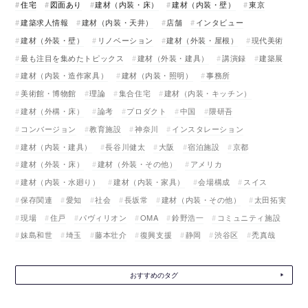
住宅
図面あり
建材（内装・床）
建材（内装・壁）
東京
建築求人情報
建材（内装・天井）
店舗
インタビュー
建材（外装・壁）
リノベーション
建材（外装・屋根）
現代美術
最も注目を集めたトピックス
建材（外装・建具）
講演録
建築展
建材（内装・造作家具）
建材（内装・照明）
事務所
美術館・博物館
理論
集合住宅
建材（内装・キッチン）
建材（外構・床）
論考
プロダクト
中国
隈研吾
コンバージョン
教育施設
神奈川
インスタレーション
建材（内装・建具）
長谷川健太
大阪
宿泊施設
京都
建材（外装・床）
建材（外装・その他）
アメリカ
建材（内装・水廻り）
建材（内装・家具）
会場構成
スイス
保存関連
愛知
社会
長坂常
建材（内装・その他）
太田拓実
現場
住戸
パヴィリオン
OMA
鈴野浩一
コミュニティ施設
妹島和世
埼玉
藤本壮介
復興支援
静岡
渋谷区
禿真哉
おすすめのタグ