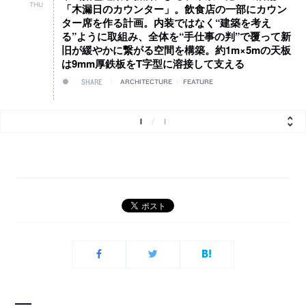
THU
「木漏日のカウンター」。飲食店の一部にカウン
ター席を作る計画。内装ではなく“建築を考え
る”ように取組み、全体を“手仕事の判”で覆って新
旧が緩やかに繋がる空間を構築。約1m×5mの天板
は9mm厚鉄板をT字型に溶接して支える
SHARE
ARCHITECTURE
/
FEATURE
1
/
1