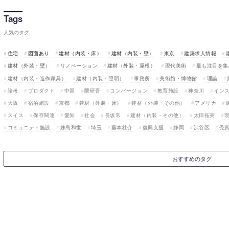
人気のタグ
住宅
図面あり
建材（内装・床）
建材（内装・壁）
東京
建築求人情報
建材（外装・壁）
リノベーション
建材（外装・屋根）
現代美術
最も注目を集
建材（内装・造作家具）
建材（内装・照明）
事務所
美術館・博物館
理論
論考
プロダクト
中国
隈研吾
コンバージョン
教育施設
神奈川
イン
大阪
宿泊施設
京都
建材（外装・床）
建材（外装・その他）
アメリカ
スイス
保存関連
愛知
社会
長坂常
建材（内装・その他）
太田拓実
コミュニティ施設
妹島和世
埼玉
藤本壮介
復興支援
静岡
渋谷区
禿
おすすめのタグ