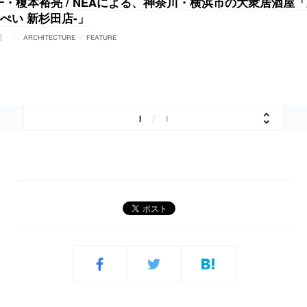
一・榎本裕亮 / NEAによる、神奈川・横浜市の大衆居酒屋
んぺい 新杉田店-」
E
ARCHITECTURE
/
FEATURE
1
/
1