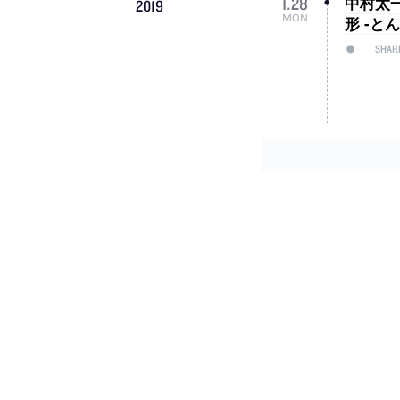
中村太
1
.
28
2019
MON
形 -と
SHAR