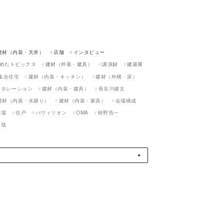
建材（内装・天井）
店舗
インタビュー
めたトピックス
建材（外装・建具）
講演録
建築展
集合住宅
建材（内装・キッチン）
建材（外構・床）
スタレーション
建材（内装・建具）
長谷川健太
建材（内装・水廻り）
建材（内装・家具）
会場構成
現場
住戸
パヴィリオン
OMA
鈴野浩一
真哉