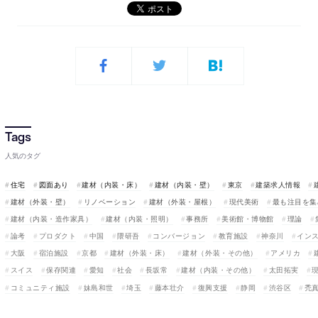
人気のタグ
住宅
図面あり
建材（内装・床）
建材（内装・壁）
東京
建築求人情報
建材（外装・壁）
リノベーション
建材（外装・屋根）
現代美術
最も注目を集
建材（内装・造作家具）
建材（内装・照明）
事務所
美術館・博物館
理論
論考
プロダクト
中国
隈研吾
コンバージョン
教育施設
神奈川
イン
大阪
宿泊施設
京都
建材（外装・床）
建材（外装・その他）
アメリカ
スイス
保存関連
愛知
社会
長坂常
建材（内装・その他）
太田拓実
コミュニティ施設
妹島和世
埼玉
藤本壮介
復興支援
静岡
渋谷区
禿