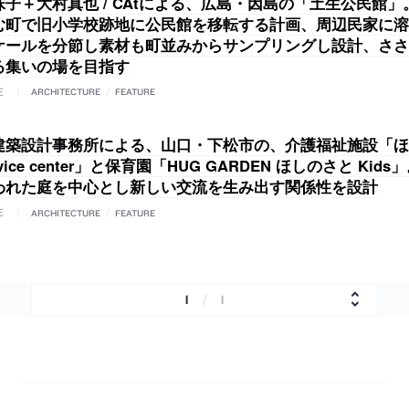
子＋大村真也 / CAtによる、広島・因島の「土生公民館
む町で旧小学校跡地に公民館を移転する計画、周辺民家に溶
ケールを分節し素材も町並みからサンプリングし設計、ささ
る集いの場を目指す
E
ARCHITECTURE
/
FEATURE
建築設計事務所による、山口・下松市の、介護福祉施設「ほ
ervice center」と保育園「HUG GARDEN ほしのさと Ki
われた庭を中心とし新しい交流を生み出す関係性を設計
E
ARCHITECTURE
/
FEATURE
1
/
1