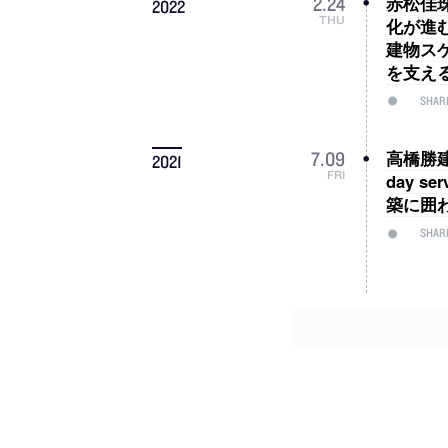
赤松佳珠
2
.
24
2022
THU
化が進
建物ス
を支え
SHAR
高橋勝
7
.
09
2021
FRI
day s
築に囲
SHAR