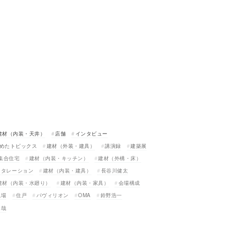
建材（内装・天井）
店舗
インタビュー
めたトピックス
建材（外装・建具）
講演録
建築展
集合住宅
建材（内装・キッチン）
建材（外構・床）
スタレーション
建材（内装・建具）
長谷川健太
建材（内装・水廻り）
建材（内装・家具）
会場構成
現場
住戸
パヴィリオン
OMA
鈴野浩一
真哉