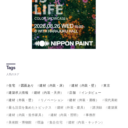
人気のタグ
住宅
図面あり
建材（内装・床）
建材（内装・壁）
東京
建築求人情報
建材（内装・天井）
店舗
インタビュー
建材（外装・壁）
リノベーション
建材（外装・屋根）
現代美術
最も注目を集めたトピックス
建材（外装・建具）
講演録
建築展
建材（内装・造作家具）
建材（内装・照明）
事務所
美術館・博物館
理論
集合住宅
建材（内装・キッチン）