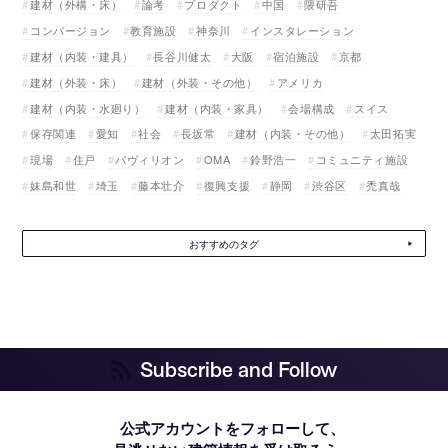
建材（外構・床）
論考
プロダクト
中国
隈研吾
コンバージョン
教育施設
神奈川
インスタレーション
建材（内装・建具）
長谷川健太
大阪
宿泊施設
京都
建材（外装・床）
建材（外装・その他）
アメリカ
建材（内装・水廻り）
建材（内装・家具）
会場構成
スイス
保存関連
愛知
社会
長坂常
建材（内装・その他）
太田拓実
現場
住戸
パヴィリオン
OMA
鈴野浩一
コミュニティ施設
妹島和世
埼玉
藤本壮介
復興支援
静岡
渋谷区
禿真哉
おすすめのタグ
Subscribe and Follow
公式アカウントをフォローして、