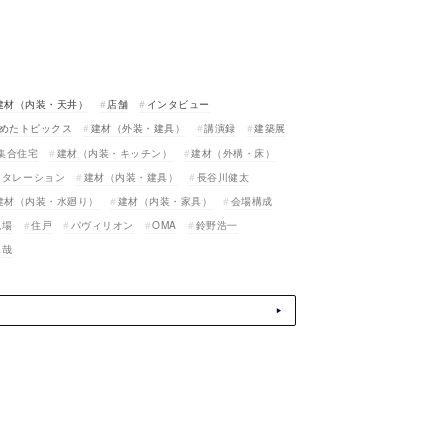
建材（内装・天井）
店舗
インタビュー
めたトピックス
建材（外装・建具）
講演録
建築展
集合住宅
建材（内装・キッチン）
建材（外構・床）
スタレーション
建材（内装・建具）
長谷川健太
建材（内装・水廻り）
建材（内装・家具）
会場構成
現場
住戸
パヴィリオン
OMA
鈴野浩一
真哉