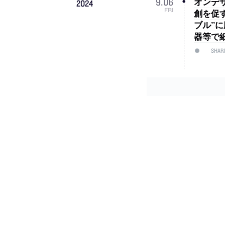
オンデザ
9
.
06
2024
FRI
創を促
ブル”
器等で
SHAR