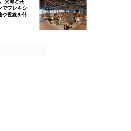
」。交流と共
ンでフレキシ
離や視線を什