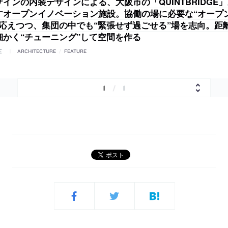
インの内装デザインによる、大阪市の「QUINTBRIDGE
すオープンイノベーション施設。協働の場に必要な“オープ
に応えつつ、集団の中でも“緊張せず過ごせる”場を志向。距
細かく“チューニング”して空間を作る
E
ARCHITECTURE
/
FEATURE
1
/
1