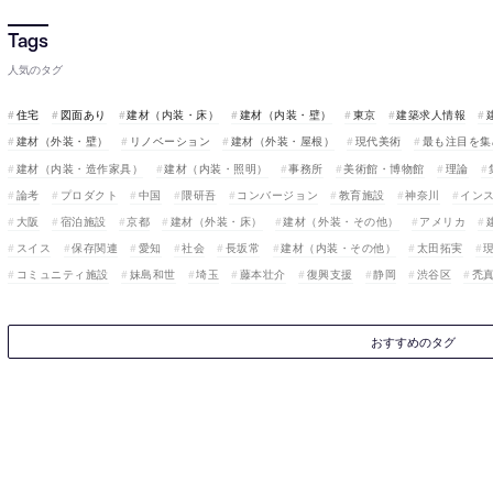
人気のタグ
住宅
図面あり
建材（内装・床）
建材（内装・壁）
東京
建築求人情報
建材（外装・壁）
リノベーション
建材（外装・屋根）
現代美術
最も注目を集
建材（内装・造作家具）
建材（内装・照明）
事務所
美術館・博物館
理論
論考
プロダクト
中国
隈研吾
コンバージョン
教育施設
神奈川
イン
大阪
宿泊施設
京都
建材（外装・床）
建材（外装・その他）
アメリカ
スイス
保存関連
愛知
社会
長坂常
建材（内装・その他）
太田拓実
コミュニティ施設
妹島和世
埼玉
藤本壮介
復興支援
静岡
渋谷区
禿
おすすめのタグ