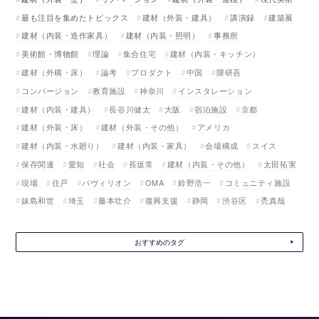
最も注目を集めたトピックス
建材（外装・建具）
講演録
建築展
建材（内装・造作家具）
建材（内装・照明）
事務所
美術館・博物館
理論
集合住宅
建材（内装・キッチン）
建材（外構・床）
論考
プロダクト
中国
隈研吾
コンバージョン
教育施設
神奈川
インスタレーション
建材（内装・建具）
長谷川健太
大阪
宿泊施設
京都
建材（外装・床）
建材（外装・その他）
アメリカ
建材（内装・水廻り）
建材（内装・家具）
会場構成
スイス
保存関連
愛知
社会
長坂常
建材（内装・その他）
太田拓実
現場
住戸
パヴィリオン
OMA
鈴野浩一
コミュニティ施設
妹島和世
埼玉
藤本壮介
復興支援
静岡
渋谷区
禿真哉
おすすめのタグ