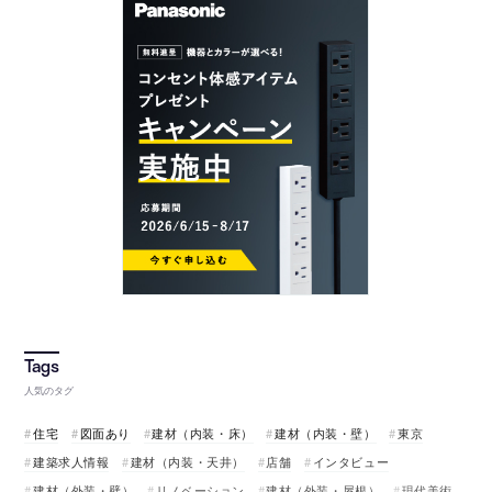
人気のタグ
住宅
図面あり
建材（内装・床）
建材（内装・壁）
東京
建築求人情報
建材（内装・天井）
店舗
インタビュー
建材（外装・壁）
リノベーション
建材（外装・屋根）
現代美術