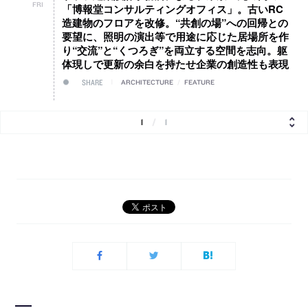
FRI
「博報堂コンサルティングオフィス」。古いRC
造建物のフロアを改修。“共創の場”への回帰との
要望に、照明の演出等で用途に応じた居場所を作
り“交流”と“くつろぎ”を両立する空間を志向。躯
体現しで更新の余白を持たせ企業の創造性も表現
SHARE
ARCHITECTURE
/
FEATURE
1
/
1