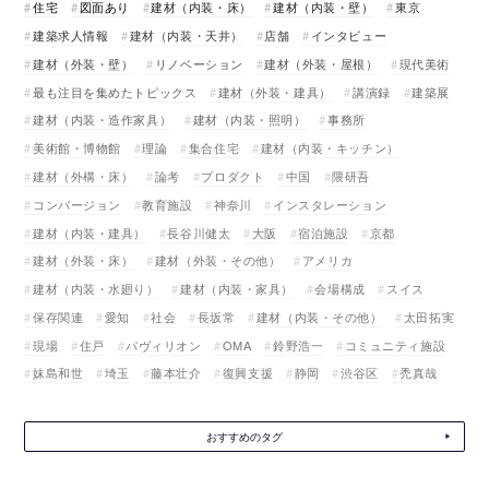
住宅
図面あり
建材（内装・床）
建材（内装・壁）
東京
建築求人情報
建材（内装・天井）
店舗
インタビュー
建材（外装・壁）
リノベーション
建材（外装・屋根）
現代美術
最も注目を集めたトピックス
建材（外装・建具）
講演録
建築展
建材（内装・造作家具）
建材（内装・照明）
事務所
美術館・博物館
理論
集合住宅
建材（内装・キッチン）
建材（外構・床）
論考
プロダクト
中国
隈研吾
コンバージョン
教育施設
神奈川
インスタレーション
建材（内装・建具）
長谷川健太
大阪
宿泊施設
京都
建材（外装・床）
建材（外装・その他）
アメリカ
建材（内装・水廻り）
建材（内装・家具）
会場構成
スイス
保存関連
愛知
社会
長坂常
建材（内装・その他）
太田拓実
現場
住戸
パヴィリオン
OMA
鈴野浩一
コミュニティ施設
妹島和世
埼玉
藤本壮介
復興支援
静岡
渋谷区
禿真哉
おすすめのタグ