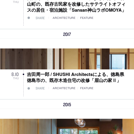
THU
山町の、既存古民家を改修したサテライトオフィ
スの居住・宿泊施設「Sansan神山ラボOMOYA」
SHARE
ARCHITECTURE
/
FEATURE
2017
吉田周一郎 / SHUSHI Architectsによる、徳島県
8
.
10
THU
徳島市の、既存木造住宅の改修「眉山の家Ⅱ」
SHARE
ARCHITECTURE
/
FEATURE
2015