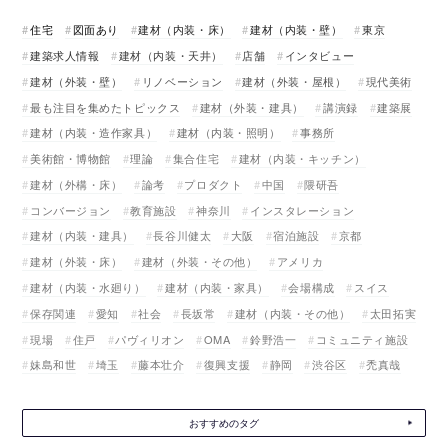
住宅
図面あり
建材（内装・床）
建材（内装・壁）
東京
建築求人情報
建材（内装・天井）
店舗
インタビュー
建材（外装・壁）
リノベーション
建材（外装・屋根）
現代美術
最も注目を集めたトピックス
建材（外装・建具）
講演録
建築展
建材（内装・造作家具）
建材（内装・照明）
事務所
美術館・博物館
理論
集合住宅
建材（内装・キッチン）
建材（外構・床）
論考
プロダクト
中国
隈研吾
コンバージョン
教育施設
神奈川
インスタレーション
建材（内装・建具）
長谷川健太
大阪
宿泊施設
京都
建材（外装・床）
建材（外装・その他）
アメリカ
建材（内装・水廻り）
建材（内装・家具）
会場構成
スイス
保存関連
愛知
社会
長坂常
建材（内装・その他）
太田拓実
現場
住戸
パヴィリオン
OMA
鈴野浩一
コミュニティ施設
妹島和世
埼玉
藤本壮介
復興支援
静岡
渋谷区
禿真哉
おすすめのタグ