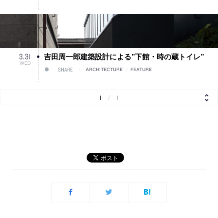
吉田周一郎建築設計による”下館・時の蔵トイレ”
3
.
31
WED
SHARE
ARCHITECTURE
/
FEATURE
1
/
1