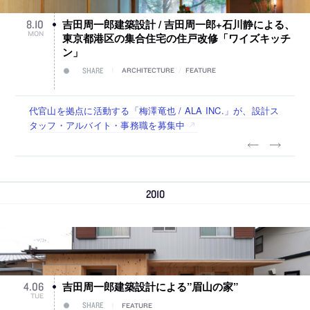
吉田周一郎建築設計 / 吉田周一郎+石川静による、
8
.
10
MON
東京都港区の集合住宅の住戸改修「ワイズキッチ
ン」
SHARE
ARCHITECTURE
/
FEATURE
佐々木慧が主宰する「axonometric株式会社」が、設計スタ
古民家を軸に全国で“価値循環の仕組み”を作り、リモートワ
リノベる株式会社が、設計パートナー (業務委託) を募集中
社会への影響力のある建築を手掛け、スタッフ同士で助け合
代官山を拠点に活動する「梅澤竜也 / ALA INC.」が、設計ス
ッフ（経験者・既卒・2027年新卒）を募集中
ーク主体の働き方を実践する「株式会社つぎと」が、設計ス
う環境づくりも行う「E.A.S.T.architects」が、設計スタッフ
タッフ・アルバイト・事務職を募集中
タッフ（経験者・既卒）を募集中
（経験者・既卒・2027年新卒）を募集中
2010
吉田周一郎建築設計による”眉山の家”
4
.
06
TUE
SHARE
FEATURE