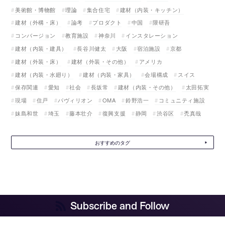
美術館・博物館
理論
集合住宅
建材（内装・キッチン）
建材（外構・床）
論考
プロダクト
中国
隈研吾
コンバージョン
教育施設
神奈川
インスタレーション
建材（内装・建具）
長谷川健太
大阪
宿泊施設
京都
建材（外装・床）
建材（外装・その他）
アメリカ
建材（内装・水廻り）
建材（内装・家具）
会場構成
スイス
保存関連
愛知
社会
長坂常
建材（内装・その他）
太田拓実
現場
住戸
パヴィリオン
OMA
鈴野浩一
コミュニティ施設
妹島和世
埼玉
藤本壮介
復興支援
静岡
渋谷区
禿真哉
おすすめのタグ
Subscribe and Follow