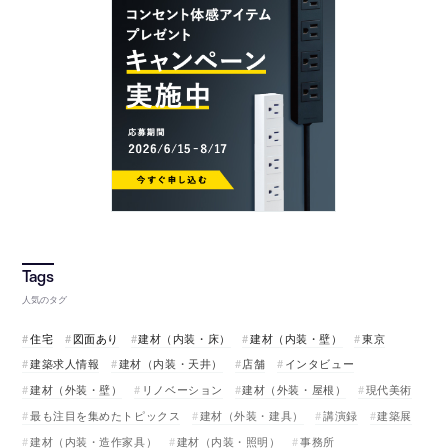
人気のタグ
住宅
図面あり
建材（内装・床）
建材（内装・壁）
東京
建築求人情報
建材（内装・天井）
店舗
インタビュー
建材（外装・壁）
リノベーション
建材（外装・屋根）
現代美術
最も注目を集めたトピックス
建材（外装・建具）
講演録
建築展
建材（内装・造作家具）
建材（内装・照明）
事務所