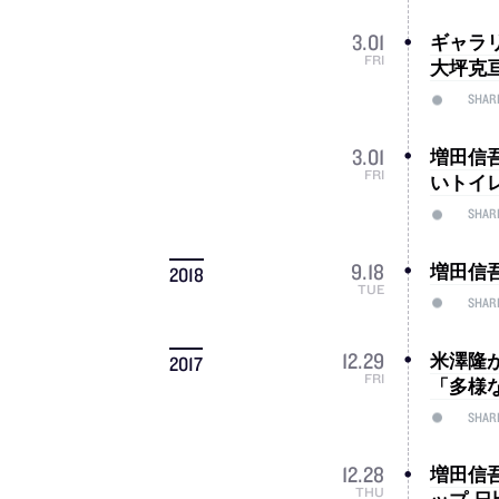
ギャラ
3
.
01
FRI
大坪克
SHAR
増田信
3
.
01
FRI
いトイ
SHAR
増田信
9
.
18
2018
TUE
SHAR
米澤隆
12
.
29
2017
FRI
「多様
SHAR
増田信
12
.
28
THU