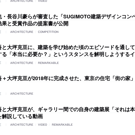
E
ARCHITECTURE
/
VIDEO
也・長谷川豪らが審査した「SUGIMOTO建築デザインコン
結果と受賞作品の提案書が公開
E
ARCHITECTURE
/
COMPETITION
吾と大坪克亘に、建築を学び始めた頃のエピソードを通して
する「本当に必要か？」というスタンスを解明しようするイ
E
ARCHITECTURE
/
REMARKABLE
吾＋大坪克亘が2018年に完成させた、東京の住宅「街の家
E
ARCHITECTURE
吾と大坪克亘が、ギャラリー間での自身の建築展「それは本
を解説している動画
E
ARCHITECTURE
/
VIDEO
/
REMARKABLE