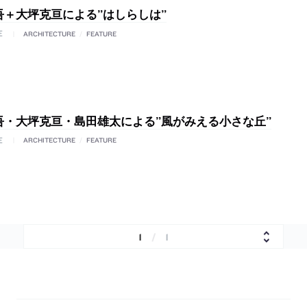
吾＋大坪克亘による”はしらしは”
E
ARCHITECTURE
/
FEATURE
吾・大坪克亘・島田雄太による”風がみえる小さな丘”
E
ARCHITECTURE
/
FEATURE
1
/
1