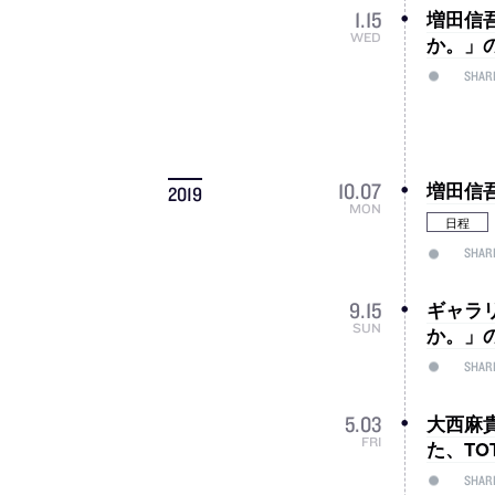
増田信
1
.
15
WED
か。」
SHAR
増田信
10
.
07
2019
MON
日程
SHAR
ギャラ
9
.
15
SUN
か。」
SHAR
大西麻
5
.
03
FRI
た、TO
SHAR