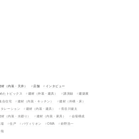
建材（内装・天井）
店舗
インタビュー
めたトピックス
建材（外装・建具）
講演録
建築展
集合住宅
建材（内装・キッチン）
建材（外構・床）
スタレーション
建材（内装・建具）
長谷川健太
建材（内装・水廻り）
建材（内装・家具）
会場構成
現場
住戸
パヴィリオン
OMA
鈴野浩一
真哉