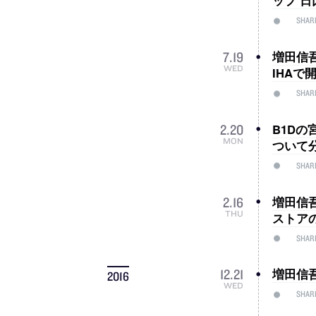
ップ 
SHAR
増田信吾
7
.
19
WED
IHAで開催
SHAR
B1D
2
.
20
MON
ついて
SHAR
増田信
2
.
16
THU
ストア
SHAR
増田信
12
.
21
2016
WED
SHAR