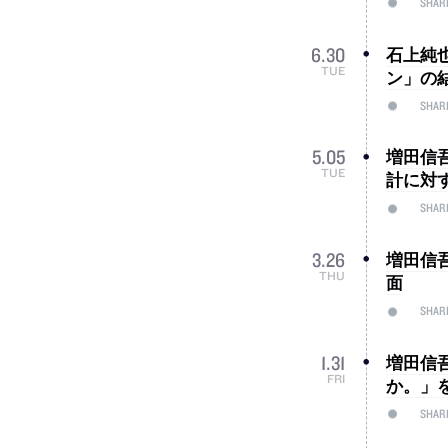
SHAR
石上純
6
.
30
TUE
ン」の
SHAR
増田信
5
.
05
TUE
計に対
SHAR
増田信
3
.
26
THU
面
SHAR
増田信
1
.
31
FRI
か。」
SHAR