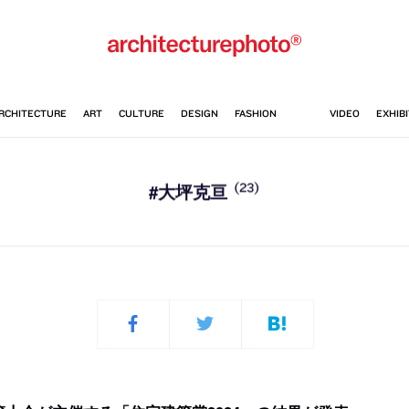
(23)
#大坪克亘