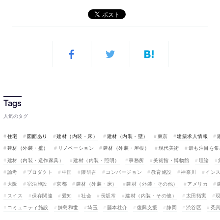
人気のタグ
住宅
図面あり
建材（内装・床）
建材（内装・壁）
東京
建築求人情報
建材（外装・壁）
リノベーション
建材（外装・屋根）
現代美術
最も注目を集
建材（内装・造作家具）
建材（内装・照明）
事務所
美術館・博物館
理論
論考
プロダクト
中国
隈研吾
コンバージョン
教育施設
神奈川
イン
大阪
宿泊施設
京都
建材（外装・床）
建材（外装・その他）
アメリカ
スイス
保存関連
愛知
社会
長坂常
建材（内装・その他）
太田拓実
コミュニティ施設
妹島和世
埼玉
藤本壮介
復興支援
静岡
渋谷区
禿