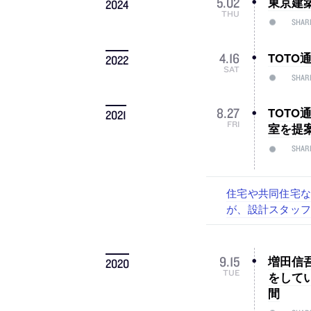
東京建
5
.
02
2024
THU
SHAR
TOTO
4
.
16
2022
SAT
SHAR
TOTO
8
.
27
2021
FRI
室を提
SHAR
古民家を軸に全国
リノベる株式会社
社会への影響力のあ
代官山を拠点に活動
住宅や共同住宅な
設計スタッフ（
スタッフ（経験者
が、設計スタッフ
増田信
9
.
15
2020
TUE
をして
間