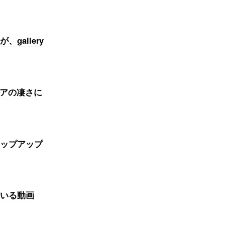
allery
トアの凄さに
ップアップ
いる動画