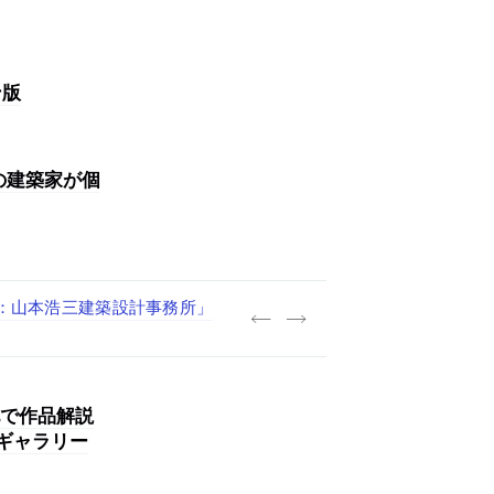
ン版
の建築家が個
践する「株式会社つぎと」が、
.architects」が、設計
・事務職を募集中
A：山本浩三建築設計事務所」
で作品解説
ギャラリー