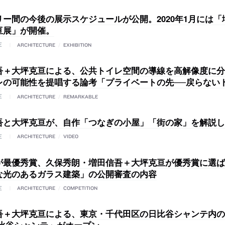
リー間の今後の展示スケジュールが公開。2020年1月には「
亘展」が開催。
E
ARCHITECTURE
/
EXHIBITION
吾＋大坪克亘による、公共トイレ空間の導線を高解像度に分
レの可能性を提唱する論考「プライベートの先──戻らない
E
ARCHITECTURE
/
REMARKABLE
吾と大坪克亘が、自作「つなぎの小屋」「街の家」を解説し
E
ARCHITECTURE
/
VIDEO
が最優秀賞、久保秀朗・増田信吾＋大坪克亘が優秀賞に選ば
な光のあるガラス建築」の公開審査の内容
E
ARCHITECTURE
/
COMPETITION
吾＋大坪克亘による、東京・千代田区の日比谷シャンテ内の