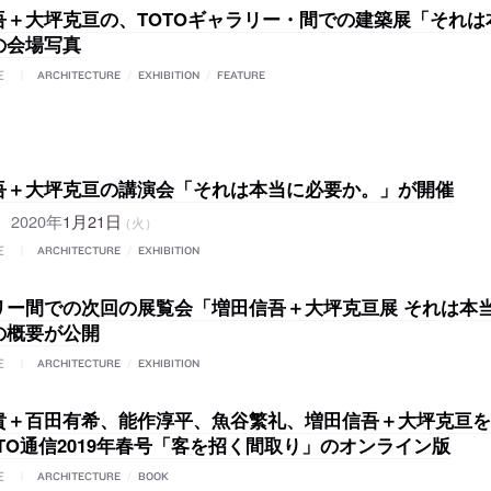
吾＋大坪克亘の、TOTOギャラリー・間での建築展「それは
の会場写真
E
ARCHITECTURE
/
EXHIBITION
/
FEATURE
吾＋大坪克亘の講演会「それは本当に必要か。」が開催
2020年
1月21日
（火）
E
ARCHITECTURE
/
EXHIBITION
リー間での次回の展覧会「増田信吾＋大坪克亘展 それは本
の概要が公開
E
ARCHITECTURE
/
EXHIBITION
貴＋百田有希、能作淳平、魚谷繁礼、増田信吾＋大坪克亘を
TO通信2019年春号「客を招く間取り」のオンライン版
E
ARCHITECTURE
/
BOOK