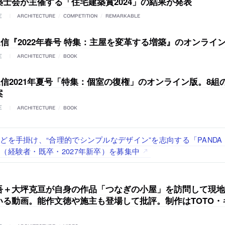
築士会が主催する「住宅建築賞2024」の結果が発表
E
ARCHITECTURE
/
COMPETITION
/
REMARKABLE
通信『2022年春号 特集：主屋を変革する増築』のオンライ
E
ARCHITECTURE
/
BOOK
通信2021年夏号「特集：個室の復権」のオンライン版。8組
案
E
ARCHITECTURE
/
BOOK
で“価値循環の仕組み”を作り、リモートワーク主体の働き方を実
が、設計パートナー (業務委託) を募集中
る建築を手掛け、スタッフ同士で助け合う環境づくりも行う「E.A.S.T
する「梅澤竜也 / ALA INC.」が、設計スタッフ・アルバイト
どを手掛け、“合理的でシンプルなデザイン”を志向する「PAND
経験者・既卒）を募集中
・既卒・2027年新卒）を募集中
（経験者・既卒・2027年新卒）を募集中
吾＋大坪克亘が自身の作品「つなぎの小屋」を訪問して現地
いる動画。能作文徳や施主も登場して批評。制作はTOTO・