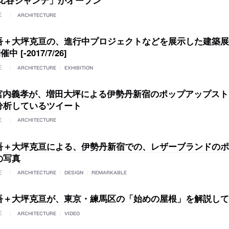
日比谷シャンテ」がオープン
E
ARCHITECTURE
＋大坪克亘の、進行中プロジェクトなどを展示した建築展が、g
中 [-2017/7/26]
E
ARCHITECTURE
/
EXHIBITION
の宮内義孝が、増田大坪による伊勢丹新宿のポップアップス
分析しているツイート
E
ARCHITECTURE
吾＋大坪克亘による、伊勢丹新宿での、レザーブランドのポ
の写真
E
ARCHITECTURE
/
DESIGN
/
REMARKABLE
吾＋大坪克亘が、東京・練馬区の「始めの屋根」を解説して
E
ARCHITECTURE
/
VIDEO