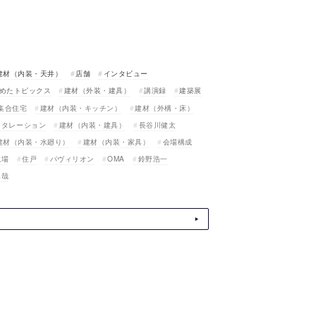
建材（内装・天井）
店舗
インタビュー
めたトピックス
建材（外装・建具）
講演録
建築展
集合住宅
建材（内装・キッチン）
建材（外構・床）
スタレーション
建材（内装・建具）
長谷川健太
建材（内装・水廻り）
建材（内装・家具）
会場構成
現場
住戸
パヴィリオン
OMA
鈴野浩一
真哉