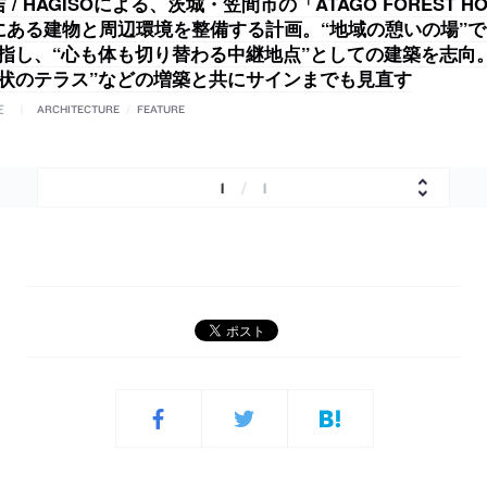
 / HAGISOによる、茨城・笠間市の「ATAGO FOREST H
にある建物と周辺環境を整備する計画。“地域の憩いの場”で
目指し、“心も体も切り替わる中継地点”としての建築を志向
弧状のテラス”などの増築と共にサインまでも見直す
E
ARCHITECTURE
/
FEATURE
1
/
1