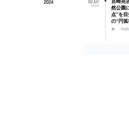
宮崎晃吉
10
.
07
2024
MON
然公園
点”を
の“円
SHAR