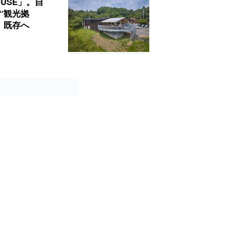
OUSE」。自
“観光拠
。既存へ