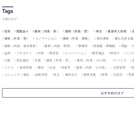
人気のタグ
住宅
図面あり
建材（内装・床）
建材（内装・壁）
東京
建築求人情報
建材（外装・壁）
リノベーション
建材（外装・屋根）
現代美術
最も注目を集
建材（内装・造作家具）
建材（内装・照明）
事務所
美術館・博物館
理論
論考
プロダクト
中国
隈研吾
コンバージョン
教育施設
神奈川
イン
大阪
宿泊施設
京都
建材（外装・床）
建材（外装・その他）
アメリカ
スイス
保存関連
愛知
社会
長坂常
建材（内装・その他）
太田拓実
コミュニティ施設
妹島和世
埼玉
藤本壮介
復興支援
静岡
渋谷区
禿
おすすめのタグ