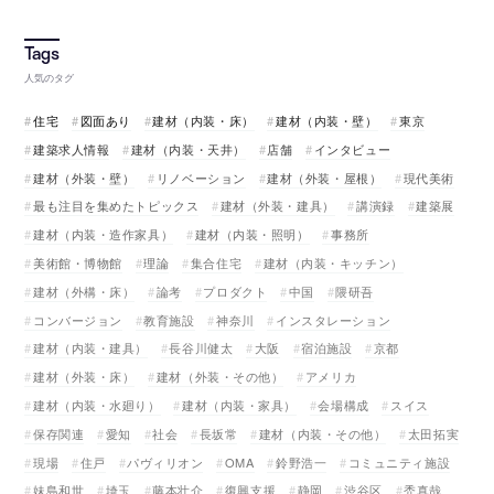
人気のタグ
住宅
図面あり
建材（内装・床）
建材（内装・壁）
東京
建築求人情報
建材（内装・天井）
店舗
インタビュー
建材（外装・壁）
リノベーション
建材（外装・屋根）
現代美術
最も注目を集めたトピックス
建材（外装・建具）
講演録
建築展
建材（内装・造作家具）
建材（内装・照明）
事務所
美術館・博物館
理論
集合住宅
建材（内装・キッチン）
建材（外構・床）
論考
プロダクト
中国
隈研吾
コンバージョン
教育施設
神奈川
インスタレーション
建材（内装・建具）
長谷川健太
大阪
宿泊施設
京都
建材（外装・床）
建材（外装・その他）
アメリカ
建材（内装・水廻り）
建材（内装・家具）
会場構成
スイス
保存関連
愛知
社会
長坂常
建材（内装・その他）
太田拓実
現場
住戸
パヴィリオン
OMA
鈴野浩一
コミュニティ施設
妹島和世
埼玉
藤本壮介
復興支援
静岡
渋谷区
禿真哉