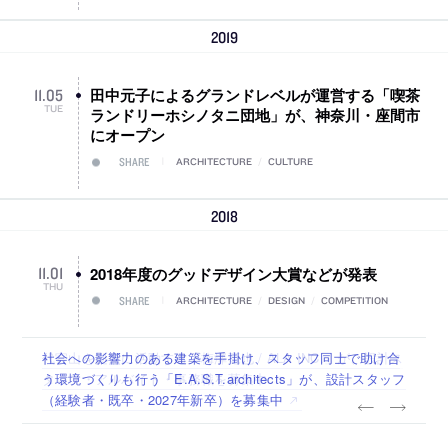
2019
田中元子によるグランドレベルが運営する「喫茶
11
.
05
TUE
ランドリーホシノタニ団地」が、神奈川・座間市
にオープン
SHARE
ARCHITECTURE
/
CULTURE
2018
2018年度のグッドデザイン大賞などが発表
11
.
01
THU
SHARE
ARCHITECTURE
/
DESIGN
/
COMPETITION
佐々木慧が主宰する「axonometric株式会社」が、設計スタ
古民家を軸に全国で“価値循環の仕組み”を作り、リモートワ
リノベる株式会社が、設計パートナー (業務委託) を募集中
社会への影響力のある建築を手掛け、スタッフ同士で助け合
代官山を拠点に活動する「梅澤竜也 / ALA INC.」が、設計ス
ッフ（経験者・既卒・2027年新卒）を募集中
ーク主体の働き方を実践する「株式会社つぎと」が、設計ス
う環境づくりも行う「E.A.S.T.architects」が、設計スタッフ
タッフ・アルバイト・事務職を募集中
タッフ（経験者・既卒）を募集中
（経験者・既卒・2027年新卒）を募集中