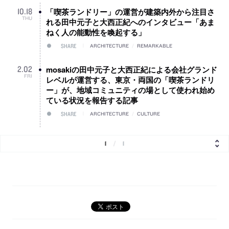
「喫茶ランドリー」の運営が建築内外から注目さ
10
.
18
THU
れる田中元子と大西正紀へのインタビュー「あま
ねく人の能動性を喚起する」
SHARE
ARCHITECTURE
/
REMARKABLE
mosakiの田中元子と大西正紀による会社グランド
2
.
02
FRI
レベルが運営する、東京・両国の「喫茶ランドリ
ー」が、地域コミュニティの場として使われ始め
ている状況を報告する記事
SHARE
ARCHITECTURE
/
CULTURE
1
/
1