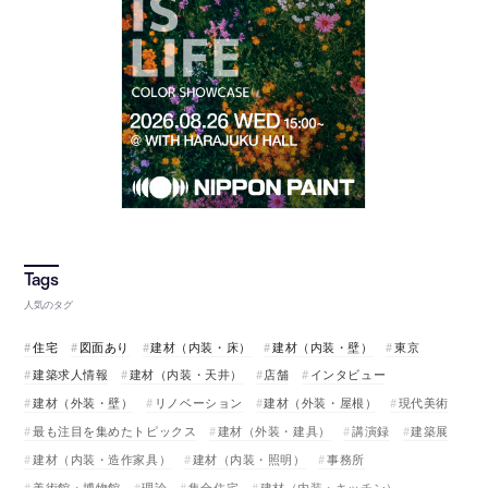
人気のタグ
住宅
図面あり
建材（内装・床）
建材（内装・壁）
東京
建築求人情報
建材（内装・天井）
店舗
インタビュー
建材（外装・壁）
リノベーション
建材（外装・屋根）
現代美術
最も注目を集めたトピックス
建材（外装・建具）
講演録
建築展
建材（内装・造作家具）
建材（内装・照明）
事務所
美術館・博物館
理論
集合住宅
建材（内装・キッチン）