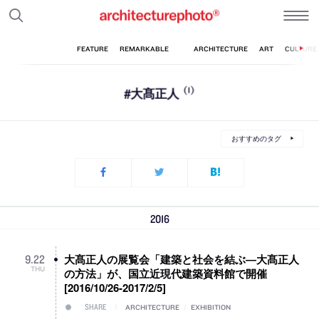
#大髙正人
(1)
おすすめのタグ
2016
大髙正人の展覧会「建築と社会を結ぶ―大髙正人
9
.
22
THU
の方法」が、国立近現代建築資料館で開催
[2016/10/26-2017/2/5]
SHARE
ARCHITECTURE
/
EXHIBITION