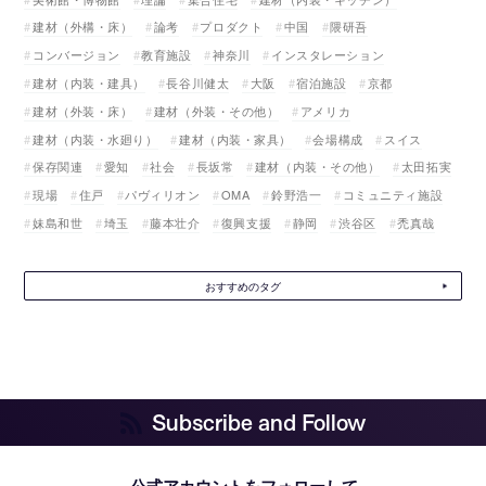
建材（外構・床）
論考
プロダクト
中国
隈研吾
コンバージョン
教育施設
神奈川
インスタレーション
建材（内装・建具）
長谷川健太
大阪
宿泊施設
京都
建材（外装・床）
建材（外装・その他）
アメリカ
建材（内装・水廻り）
建材（内装・家具）
会場構成
スイス
保存関連
愛知
社会
長坂常
建材（内装・その他）
太田拓実
現場
住戸
パヴィリオン
OMA
鈴野浩一
コミュニティ施設
妹島和世
埼玉
藤本壮介
復興支援
静岡
渋谷区
禿真哉
おすすめのタグ
Subscribe and Follow