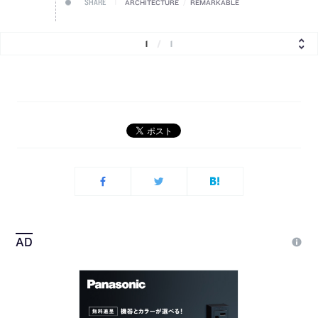
SHARE
ARCHITECTURE
/
REMARKABLE
1
/
1