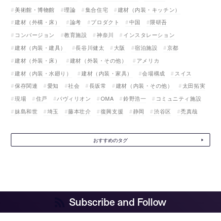
美術館・博物館
理論
集合住宅
建材（内装・キッチン）
建材（外構・床）
論考
プロダクト
中国
隈研吾
コンバージョン
教育施設
神奈川
インスタレーション
建材（内装・建具）
長谷川健太
大阪
宿泊施設
京都
建材（外装・床）
建材（外装・その他）
アメリカ
建材（内装・水廻り）
建材（内装・家具）
会場構成
スイス
保存関連
愛知
社会
長坂常
建材（内装・その他）
太田拓実
現場
住戸
パヴィリオン
OMA
鈴野浩一
コミュニティ施設
妹島和世
埼玉
藤本壮介
復興支援
静岡
渋谷区
禿真哉
おすすめのタグ
Subscribe and Follow