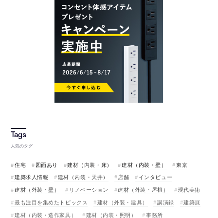
人気のタグ
住宅
図面あり
建材（内装・床）
建材（内装・壁）
東京
建築求人情報
建材（内装・天井）
店舗
インタビュー
建材（外装・壁）
リノベーション
建材（外装・屋根）
現代美術
最も注目を集めたトピックス
建材（外装・建具）
講演録
建築展
建材（内装・造作家具）
建材（内装・照明）
事務所