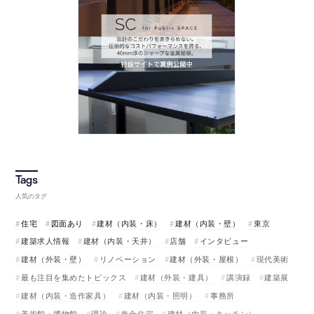
人気のタグ
住宅
図面あり
建材（内装・床）
建材（内装・壁）
東京
建築求人情報
建材（内装・天井）
店舗
インタビュー
建材（外装・壁）
リノベーション
建材（外装・屋根）
現代美術
最も注目を集めたトピックス
建材（外装・建具）
講演録
建築展
建材（内装・造作家具）
建材（内装・照明）
事務所
美術館・博物館
理論
集合住宅
建材（内装・キッチン）