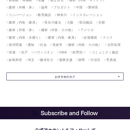
建材（外構・床）
論考
プロダクト
中国
隈研吾
コンバージョン
教育施設
神奈川
インスタレーション
建材（内装・建具）
長谷川健太
大阪
宿泊施設
京都
建材（外装・床）
建材（外装・その他）
アメリカ
建材（内装・水廻り）
建材（内装・家具）
会場構成
スイス
保存関連
愛知
社会
長坂常
建材（内装・その他）
太田拓実
現場
住戸
パヴィリオン
OMA
鈴野浩一
コミュニティ施設
妹島和世
埼玉
藤本壮介
復興支援
静岡
渋谷区
禿真哉
おすすめのタグ
Subscribe and Follow