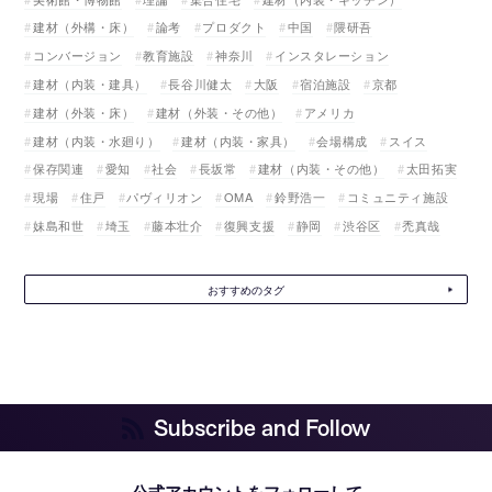
建材（外構・床）
論考
プロダクト
中国
隈研吾
コンバージョン
教育施設
神奈川
インスタレーション
建材（内装・建具）
長谷川健太
大阪
宿泊施設
京都
建材（外装・床）
建材（外装・その他）
アメリカ
建材（内装・水廻り）
建材（内装・家具）
会場構成
スイス
保存関連
愛知
社会
長坂常
建材（内装・その他）
太田拓実
現場
住戸
パヴィリオン
OMA
鈴野浩一
コミュニティ施設
妹島和世
埼玉
藤本壮介
復興支援
静岡
渋谷区
禿真哉
おすすめのタグ
Subscribe and Follow