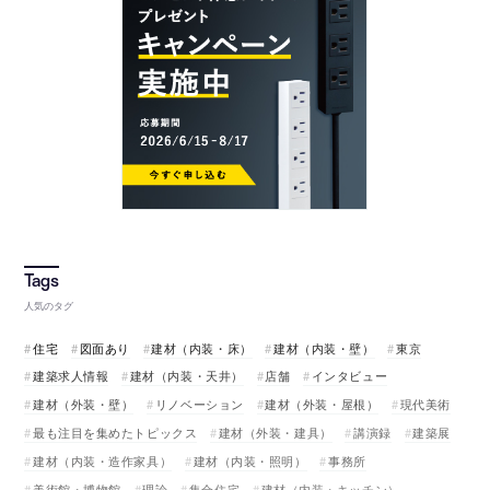
人気のタグ
住宅
図面あり
建材（内装・床）
建材（内装・壁）
東京
建築求人情報
建材（内装・天井）
店舗
インタビュー
建材（外装・壁）
リノベーション
建材（外装・屋根）
現代美術
最も注目を集めたトピックス
建材（外装・建具）
講演録
建築展
建材（内装・造作家具）
建材（内装・照明）
事務所
美術館・博物館
理論
集合住宅
建材（内装・キッチン）