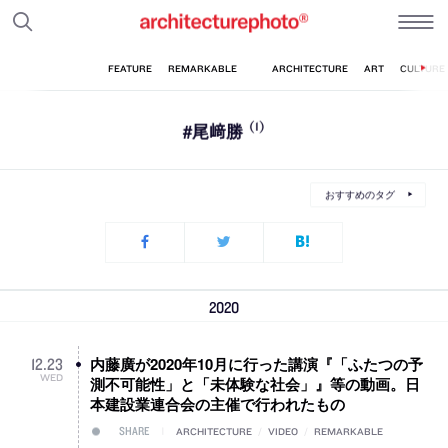
#尾﨑勝
(1)
おすすめのタグ
2020
内藤廣が2020年10月に行った講演『「ふたつの予
12
.
23
WED
測不可能性」と「未体験な社会」』等の動画。日
本建設業連合会の主催で行われたもの
SHARE
ARCHITECTURE
/
VIDEO
/
REMARKABLE