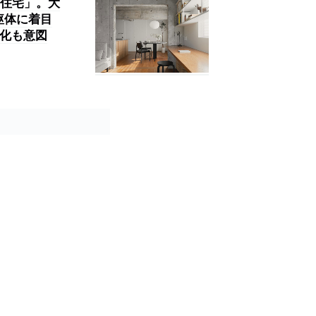
住宅」。大
躯体に着目
素化も意図