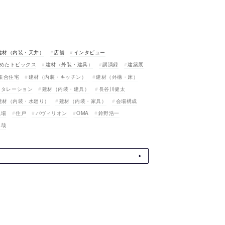
建材（内装・天井）
店舗
インタビュー
めたトピックス
建材（外装・建具）
講演録
建築展
集合住宅
建材（内装・キッチン）
建材（外構・床）
スタレーション
建材（内装・建具）
長谷川健太
建材（内装・水廻り）
建材（内装・家具）
会場構成
現場
住戸
パヴィリオン
OMA
鈴野浩一
真哉