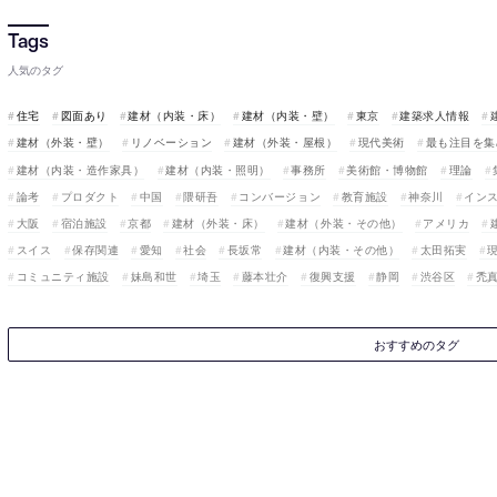
人気のタグ
住宅
図面あり
建材（内装・床）
建材（内装・壁）
東京
建築求人情報
建材（外装・壁）
リノベーション
建材（外装・屋根）
現代美術
最も注目を集
建材（内装・造作家具）
建材（内装・照明）
事務所
美術館・博物館
理論
論考
プロダクト
中国
隈研吾
コンバージョン
教育施設
神奈川
イン
大阪
宿泊施設
京都
建材（外装・床）
建材（外装・その他）
アメリカ
スイス
保存関連
愛知
社会
長坂常
建材（内装・その他）
太田拓実
コミュニティ施設
妹島和世
埼玉
藤本壮介
復興支援
静岡
渋谷区
禿
おすすめのタグ