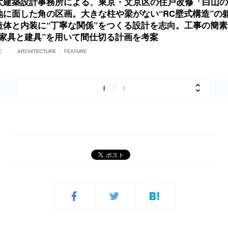
太建築設計事務所による、東京・文京区の住戸改修「白山の
地に面した角の区画。大きな柱や梁がない“RC壁式構造”の
造体と内装に“丁寧な関係”をつくる設計を志向。工事の簡
作家具と建具”を用いて間仕切る計画を考案
E
ARCHITECTURE
/
FEATURE
1
/
1