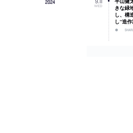
平山健
9
.
11
2024
WED
きな緑
し、構
し“造
SHAR